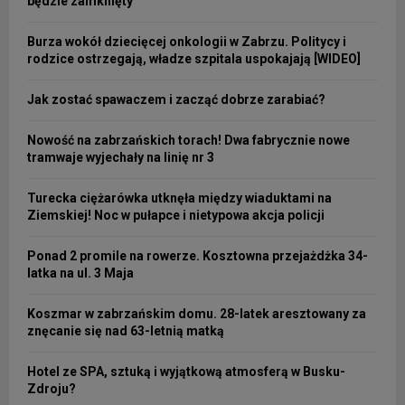
będzie zamknięty
Burza wokół dziecięcej onkologii w Zabrzu. Politycy i
rodzice ostrzegają, władze szpitala uspokajają [WIDEO]
Jak zostać spawaczem i zacząć dobrze zarabiać?
Nowość na zabrzańskich torach! Dwa fabrycznie nowe
tramwaje wyjechały na linię nr 3
Turecka ciężarówka utknęła między wiaduktami na
Ziemskiej! Noc w pułapce i nietypowa akcja policji
Ponad 2 promile na rowerze. Kosztowna przejażdżka 34-
latka na ul. 3 Maja
Koszmar w zabrzańskim domu. 28-latek aresztowany za
znęcanie się nad 63-letnią matką
Hotel ze SPA, sztuką i wyjątkową atmosferą w Busku-
Zdroju?