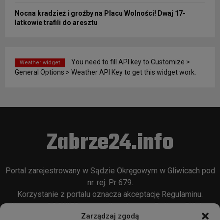
Nocna kradzież i groźby na Placu Wolności! Dwaj 17-
latkowie trafili do aresztu
You need to fill API key to Customize >
Weather widget
General Options > Weather API Key to get this widget work.
Zabrze24.info
Portal zarejestrowany w Sądzie Okręgowym w Gliwicach pod
nr. rej. Pr 679.
Korzystanie z portalu oznacza akceptację
Regulaminu
.
Używamy COOKIES w sposób opisany w
Polityce Plików
Zarządzaj zgodą
Cookie