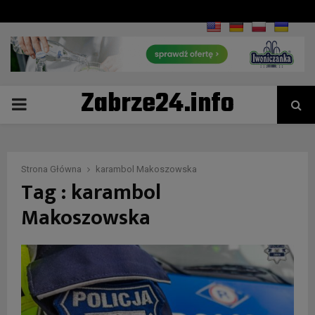
Zabrze24.info
PRIMARY
MENU
Strona Główna
karambol Makoszowska
Tag : karambol
Makoszowska