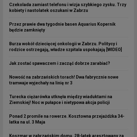
Czekolada zamiast telefonu i wizja szybkiego zysku. Trzy
kobiety i nastolatek oszukani w Zabrzu
Przez prawie dwa tygodnie basen Aquarius Kopernik
będzie zamknięty
Burza wokół dziecięcej onkologii w Zabrzu. Politycy i
rodzice ostrzegają, władze szpitala uspokajają [WIDEO]
Jak zostać spawaczem i zacząć dobrze zarabiać?
Nowość na zabrzańskich torach! Dwa fabrycznie nowe
tramwaje wyjechały na linię nr 3
Turecka ciężarówka utknęła między wiaduktami na
Ziemskiej! Noc w pułapce i nietypowa akcja policji
Ponad 2 promile na rowerze. Kosztowna przejażdżka 34-
latka na ul. 3 Maja
Koszmar w zabrzańskim domu. 28-latek aresztowany za