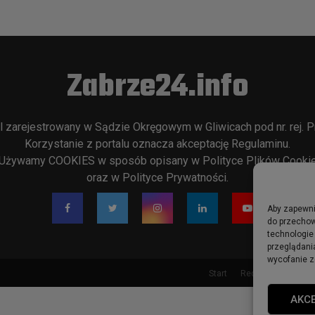
Zabrze24.info
l zarejestrowany w Sądzie Okręgowym w Gliwicach pod nr. rej. P
Korzystanie z portalu oznacza akceptację
Regulaminu
.
Używamy COOKIES w sposób opisany w
Polityce Plików Cooki
oraz w
Polityce Prywatności
.
Aby zapewnić
do przechow
technologie
przeglądania
wycofanie z
Start
Redakcja
Rekla
AKC