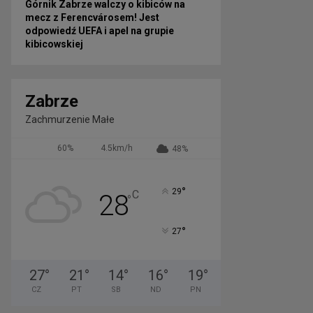
Górnik Zabrze walczy o kibiców na
mecz z Ferencvárosem! Jest
odpowiedź UEFA i apel na grupie
kibicowskiej
Zabrze
Zachmurzenie Małe
60%
4.5km/h
48%
°
29
C
28
°
°
27
27
°
21
°
14
°
16
°
19
°
CZ
PT
SB
ND
PN