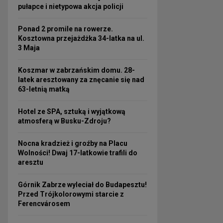
pułapce i nietypowa akcja policji
Ponad 2 promile na rowerze.
Kosztowna przejażdżka 34-latka na ul.
3 Maja
Koszmar w zabrzańskim domu. 28-
latek aresztowany za znęcanie się nad
63-letnią matką
Hotel ze SPA, sztuką i wyjątkową
atmosferą w Busku-Zdroju?
Nocna kradzież i groźby na Placu
Wolności! Dwaj 17-latkowie trafili do
aresztu
Górnik Zabrze wyleciał do Budapesztu!
Przed Trójkolorowymi starcie z
Ferencvárosem