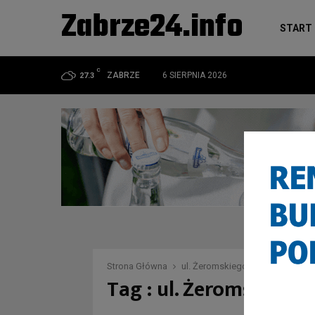
Zabrze24.info
START
C
ZABRZE
6 SIERPNIA 2026
27.3
Strona Główna
ul. Żeromskiego Zabrze
Tag : ul. Żeromskiego 