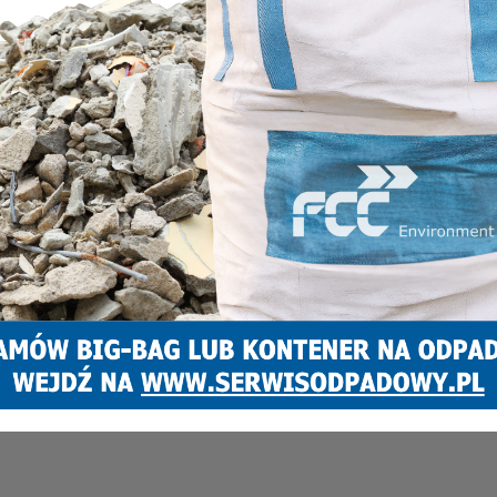
INFORMACJE
Pożar budynku na ul. Żeromskiego! Ewakuowani
lokatorzy nie wrócili do mieszkań!
Marcin Pawlenka
17 grudnia 2021
0
Do pożaru poddasza w budynku wielorodzinnym przy ul.
Żeromskiego 37 doszło dzisiejszej nocy o godz. 2.33. Z ogniem
walczyło 6 jednostek straży pożarnej. 9 mieszkańców...