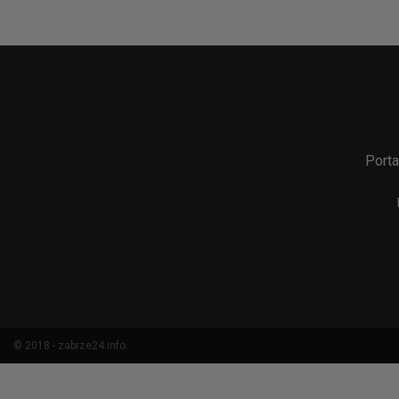
Porta
© 2018 - zabrze24.info.