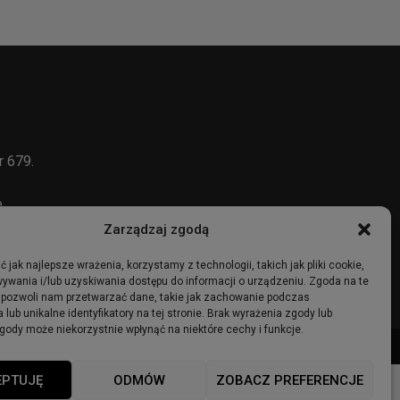
r 679.
e
Zarządzaj zgodą
 jak najlepsze wrażenia, korzystamy z technologii, takich jak pliki cookie,
ywania i/lub uzyskiwania dostępu do informacji o urządzeniu. Zgoda na te
 pozwoli nam przetwarzać dane, takie jak zachowanie podczas
 lub unikalne identyfikatory na tej stronie. Brak wyrażenia zgody lub
gody może niekorzystnie wpłynąć na niektóre cechy i funkcje.
ma
Ogłoszenia
Regulamin
Polityka Prywatności
Polityka cookies
EPTUJĘ
ODMÓW
ZOBACZ PREFERENCJE