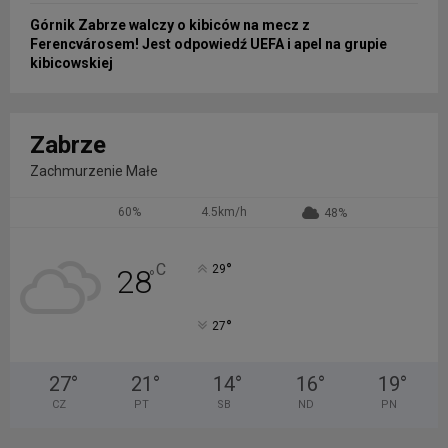
Górnik Zabrze walczy o kibiców na mecz z
Ferencvárosem! Jest odpowiedź UEFA i apel na grupie
kibicowskiej
Zabrze
Zachmurzenie Małe
60%
4.5km/h
48%
°
C
29
28
°
°
27
27
°
21
°
14
°
16
°
19
°
CZ
PT
SB
ND
PN