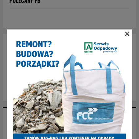
POLECANY FB
×
NAJNOWSZE ARTYKUŁY
Jak zostać spawaczem i zacząć dobrze zarabiać?