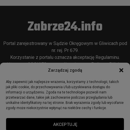
Zabrze24.info
Portal zarejestrowany w Sądzie Okręgowym w Gliwicach pod
nr. rej. Pr 679.
Korzystanie z portalu oznacza akceptację
Regulaminu
.
Używamy COOKIES w sposób opisany w
Polityce Plików
Zarządzaj zgodą
Cookie
oraz w
Polityce Prywatności
.
Aby zapewnić jak najlepsze wrażenia, korzystamy z technologii, takich
jak pliki cookie, do przechowywania i/lub uzyskiwania dostępu do
informacji o urządzeniu. Zgoda na te technologie pozwoli nam
przetwarzać dane, takie jak zachowanie podczas przeglądania lub
unikalne identyfikatory na tej stronie. Brak wyrażenia zgody lub wycofanie
zgody może niekorzystnie wpłynąć na niektóre cechy i funkcje.
© 2018 - zabrze24.info.
AKCEPTUJĘ
Start
Redakcja
Reklama
Ogłoszenia
Regulamin