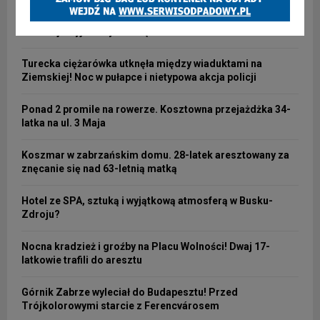
Nowość na zabrzańskich torach! Dwa fabrycznie nowe
tramwaje wyjechały na linię nr 3
Turecka ciężarówka utknęła między wiaduktami na
Ziemskiej! Noc w pułapce i nietypowa akcja policji
Ponad 2 promile na rowerze. Kosztowna przejażdżka 34-
latka na ul. 3 Maja
Koszmar w zabrzańskim domu. 28-latek aresztowany za
znęcanie się nad 63-letnią matką
Hotel ze SPA, sztuką i wyjątkową atmosferą w Busku-
Zdroju?
Nocna kradzież i groźby na Placu Wolności! Dwaj 17-
latkowie trafili do aresztu
Górnik Zabrze wyleciał do Budapesztu! Przed
Trójkolorowymi starcie z Ferencvárosem