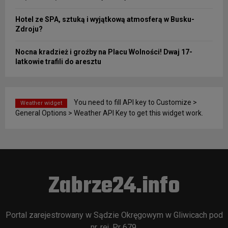
Hotel ze SPA, sztuką i wyjątkową atmosferą w Busku-
Zdroju?
Nocna kradzież i groźby na Placu Wolności! Dwaj 17-
latkowie trafili do aresztu
You need to fill API key to Customize >
Weather widget
General Options > Weather API Key to get this widget work.
Zabrze24.info
Portal zarejestrowany w Sądzie Okręgowym w Gliwicach pod
nr. rej. Pr 679.