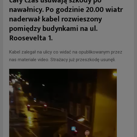
cały czas usuwają szkody po
nawałnicy. Po godzinie 20.00 wiatr
naderwał kabel rozwieszony
pomiędzy budynkami na ul.
Roosevelta 1.
Kabel zalegał na ulicy co widać na opublikowanym przez
nas materiale video. Strażacy już przeszkodę usunęli.
O
d
t
w
a
r
z
a
c