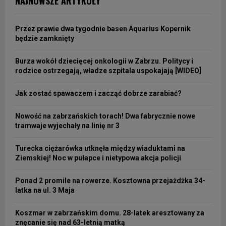
NAJNOWSZE ARTYKUŁY
Przez prawie dwa tygodnie basen Aquarius Kopernik
będzie zamknięty
Burza wokół dziecięcej onkologii w Zabrzu. Politycy i
rodzice ostrzegają, władze szpitala uspokajają [WIDEO]
Jak zostać spawaczem i zacząć dobrze zarabiać?
Nowość na zabrzańskich torach! Dwa fabrycznie nowe
tramwaje wyjechały na linię nr 3
Turecka ciężarówka utknęła między wiaduktami na
Ziemskiej! Noc w pułapce i nietypowa akcja policji
Ponad 2 promile na rowerze. Kosztowna przejażdżka 34-
latka na ul. 3 Maja
Koszmar w zabrzańskim domu. 28-latek aresztowany za
znęcanie się nad 63-letnią matką