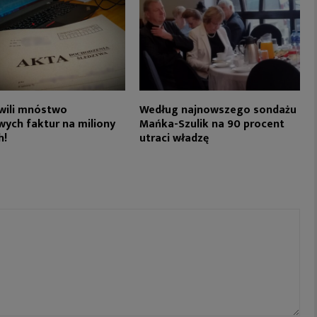
wili mnóstwo
Według najnowszego sondażu
wych faktur na miliony
Mańka-Szulik na 90 procent
h!
utraci władzę