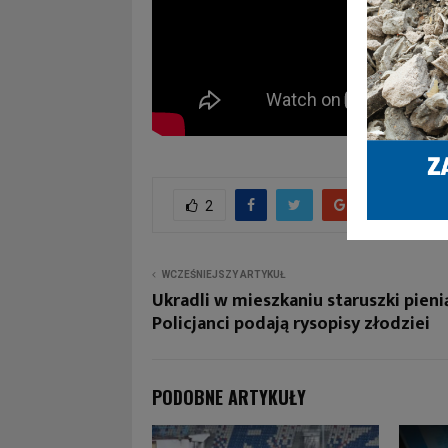
2
WCZEŚNIEJSZY ARTYKUŁ
Ukradli w mieszkaniu staruszki pieni
Policjanci podają rysopisy złodziei
PODOBNE ARTYKUŁY