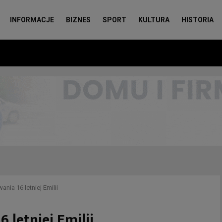
INFORMACJE
BIZNES
SPORT
KULTURA
HISTORIA
nia 16 letniej Emilii
 letniej Emilii