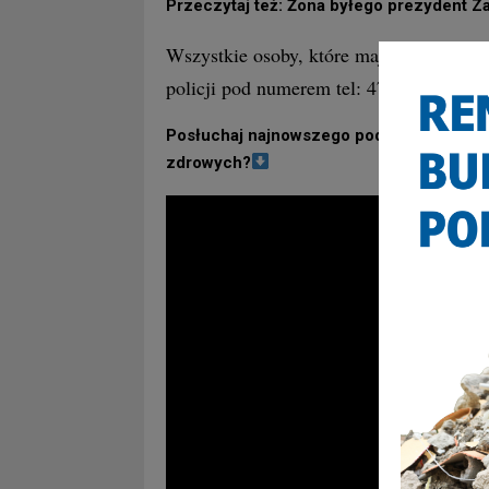
Przeczytaj też: Żona byłego prezydent Z
Wszystkie osoby, które mają informacje 
policji pod numerem tel: 47 8543 200 
Posłuchaj najnowszego podcastu „Antcza
zdrowych?