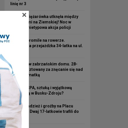
linię nr 3
×
Turecka ciężarówka utknęła między
wiaduktami na Ziemskiej! Noc w
pułapce i nietypowa akcja policji
Ponad 2 promile na rowerze.
Kosztowna przejażdżka 34-latka na ul.
3 Maja
Koszmar w zabrzańskim domu. 28-
latek aresztowany za znęcanie się nad
63-letnią matką
Hotel ze SPA, sztuką i wyjątkową
atmosferą w Busku-Zdroju?
Nocna kradzież i groźby na Placu
Wolności! Dwaj 17-latkowie trafili do
aresztu