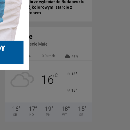
Górnik Zabrze wyleciał do Budapesztu!
Przed Trójkolorowymi starcie z
Ferencvárosem
Zabrze
Zachmurzenie Małe
73%
0.9km/h
41%
°
18
C
16
°
°
15
16
°
17
°
19
°
18
°
15
°
SB
ND
PN
WT
ŚR