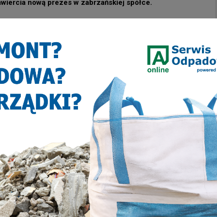
awiercia nową prezes w zabrzańskiej spółce.
na temat zaginionej proszone są o kontakt z komendą
lub numerem alarmowym 112.
k i Pawlenka o… Zabrzu” – Nowe Zabrze tylko dla