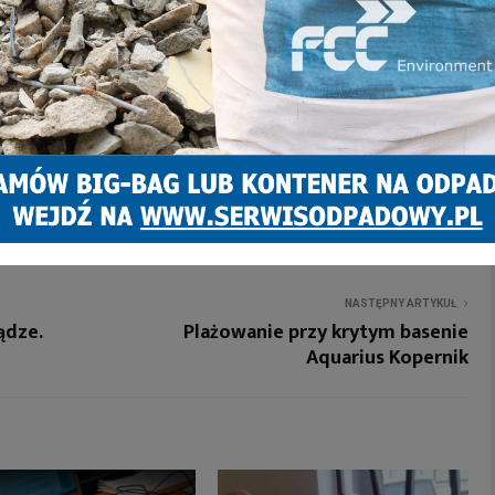
NASTĘPNY ARTYKUŁ
ądze.
Plażowanie przy krytym basenie
Aquarius Kopernik