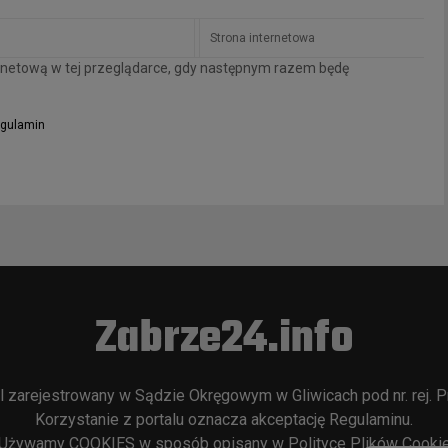
ternetową w tej przeglądarce, gdy następnym razem będę
gulamin
Zabrze24.info
l zarejestrowany w Sądzie Okręgowym w Gliwicach pod nr. rej. P
Korzystanie z portalu oznacza akceptację
Regulaminu
.
Używamy COOKIES w sposób opisany w
Polityce Plików Cooki