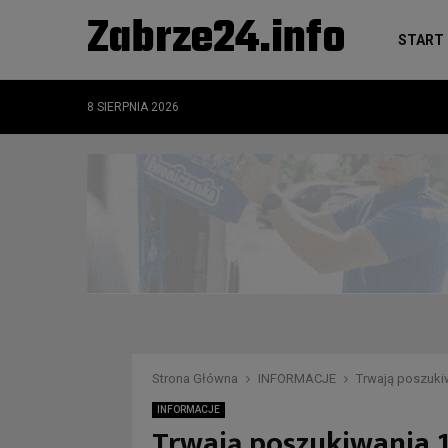
Zabrze24.info
START
8 SIERPNIA 2026
Strona Główna
INFORMACJE
Trwają poszukiwa
INFORMACJE
Trwają poszukiwania 16