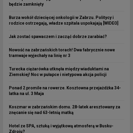
będzie zamknięty
Burza wokół dziecięcej onkologii w Zabrzu. Politycy i
rodzice ostrzegają, władze szpitala uspokajają [WIDEO]
Jak zostać spawaczem i zacząć dobrze zarabiać?
Nowość na zabrzańskich torach! Dwa fabrycznie nowe
tramwaje wyjechały na linię nr 3
Turecka ciężarówka utknęła między wiaduktami na
Ziemskiej! Noc w pułapce i nietypowa akcja policji
Ponad 2 promile na rowerze. Kosztowna przejażdżka 34-
latka na ul. 3 Maja
Koszmar w zabrzańskim domu. 28-latek aresztowany za
znęcanie się nad 63-letnią matką
Hotel ze SPA, sztuką i wyjątkową atmosferą w Busku-
Zdroju?