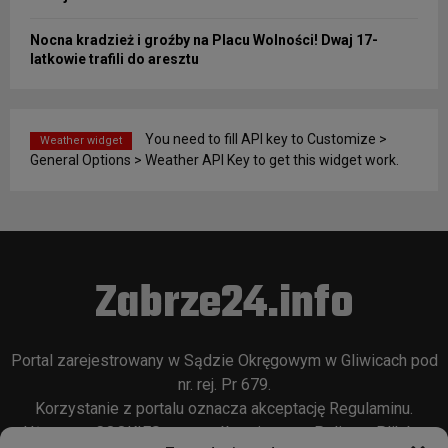
Nocna kradzież i groźby na Placu Wolności! Dwaj 17-
latkowie trafili do aresztu
You need to fill API key to Customize >
Weather widget
General Options > Weather API Key to get this widget work.
Zabrze24.info
Portal zarejestrowany w Sądzie Okręgowym w Gliwicach pod
nr. rej. Pr 679.
Korzystanie z portalu oznacza akceptację
Regulaminu
.
Używamy COOKIES w sposób opisany w
Polityce Plików