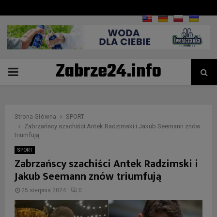
Zabrze24.info
PRIMARY
MENU
Strona Główna
SPORT
Zabrzańscy szachiści Antek Radzimski i Jakub Seemann znów
triumfują
SPORT
Zabrzańscy szachiści Antek Radzimski i
Jakub Seemann znów triumfują
25 sierpnia 2024
0