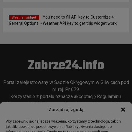
You need to fill API key to Customize >
Weather widget
General Options > Weather API Key to get this widget work.
Zabrze24.info
Portal zarejestrowany w Sądzie Okręgowym w Gliwicach pod
nr. rej. Pr 679.
Korzystanie z portalu oznacza akceptację
Regulaminu
.
Używamy COOKIES w sposób opisany w
Polityce Plików
Zarządzaj zgodą
Cookie
oraz w
Polityce Prywatności
.
Aby zapewnić jak najlepsze wrażenia, korzystamy z technologii, takich
jak pliki cookie, do przechowywania i/lub uzyskiwania dostępu do