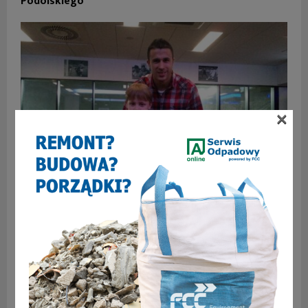
Podolskiego
×
Igor Angulo opuszcza Górnik Zabrze – zagra do
końca sezonu