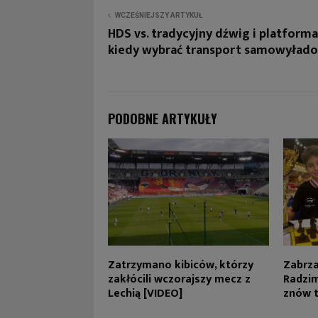
WCZEŚNIEJSZY ARTYKUŁ
HDS vs. tradycyjny dźwig i platforma
kiedy wybrać transport samowyład
PODOBNE ARTYKUŁY
Zatrzymano kibiców, którzy
Zabrza
zakłócili wczorajszy mecz z
Radzim
Lechią [VIDEO]
znów t