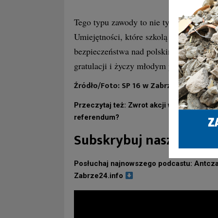
Tego typu zawody to nie tylko sportowa 
Umiejętności, które szkolą młodzi zabrz
bezpieczeństwa nad polskimi akwenami.
gratulacji i życzy młodym pływakom ko
Źródło/Foto: SP 16 w Zabrzu – Facebook
Przeczytaj też: Zwrot akcji w Zabrzu! Ko
referendum?
Subskrybuj nasz kanał 
Posłuchaj najnowszego podcastu: Antcza
Zabrze24.info