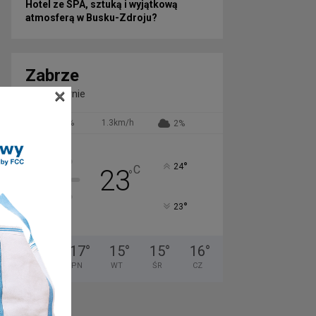
Hotel ze SPA, sztuką i wyjątkową
atmosferą w Busku-Zdroju?
Zabrze
×
Bezchmurnie
51%
1.3km/h
2%
°
24
C
23
°
°
23
24
°
17
°
15
°
15
°
16
°
ND
PN
WT
ŚR
CZ