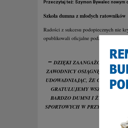
Przeczytaj też: Szymon Bywalec nowym d
Szkoła dumna z młodych ratowników
Radości z sukcesu podopiecznych nie kr
opublikowali oficjalne podziękowania d
–
DZIĘKI ZAANGAŻOWANIU, DE
ZAWODNICY OSIĄGNĘLI ZNAKOM
UDOWADNIAJĄC, ŻE CIĘŻKA PRA
GRATULUJEMY WSZYSTKIM UCZ
BARDZO DUMNI I ŻYCZYMY KO
SPORTOWYCH W PRZYSZŁOŚCI! –