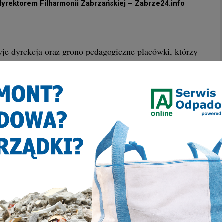
yrektorem Filharmonii Zabrzańskiej – Zabrze24.info
yje dyrekcja oraz grono pedagogiczne placówki, którzy
la młodych mistrzów.
TERMINACJI ORAZ SPORTOWEJ POSTAWIE NASI
ITY WYNIK, GODNIE REPREZENTUJĄC SZKOŁĘ I
CA PRZYNOSI WSPANIAŁE EFEKTY. SERDECZNIE
ESTNIKOM TEGO SUKCESU. JESTEŚMY Z WAS
LEJNYCH OSIĄGNIĘĆ ORAZ WIELU SUKCESÓW
 PRZEKAZALI DUMNI PRZEDSTAWICIELE SP 16 W
ZABRZU.