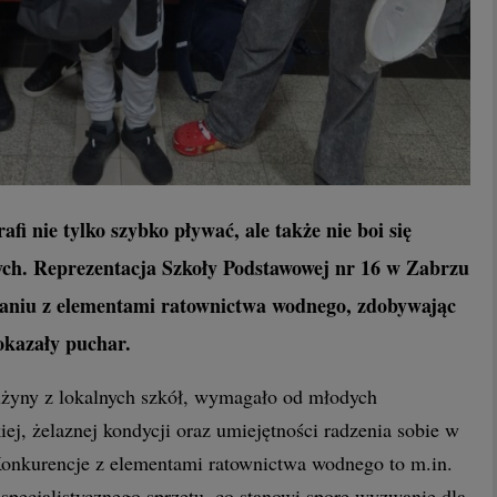
fi nie tylko szybko pływać, ale także nie boi się
ch. Reprezentacja Szkoły Podstawowej nr 16 w Zabrzu
aniu z elementami ratownictwa wodnego, zdobywając
okazały puchar.
użyny z lokalnych szkół, wymagało od młodych
ej, żelaznej kondycji oraz umiejętności radzenia sobie w
Konkurencje z elementami ratownictwa wodnego to m.in.
specjalistycznego sprzętu, co stanowi spore wyzwanie dla