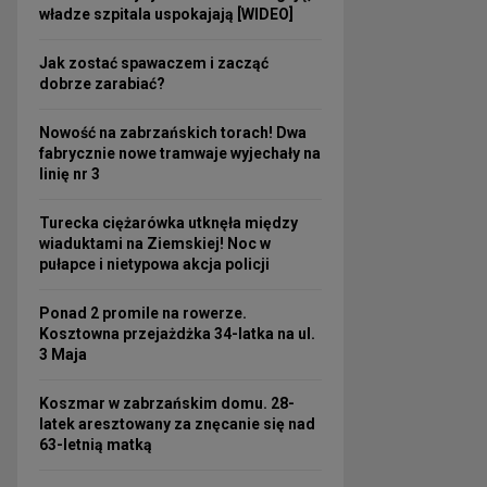
władze szpitala uspokajają [WIDEO]
Jak zostać spawaczem i zacząć
dobrze zarabiać?
Nowość na zabrzańskich torach! Dwa
fabrycznie nowe tramwaje wyjechały na
linię nr 3
Turecka ciężarówka utknęła między
wiaduktami na Ziemskiej! Noc w
pułapce i nietypowa akcja policji
Ponad 2 promile na rowerze.
Kosztowna przejażdżka 34-latka na ul.
3 Maja
Koszmar w zabrzańskim domu. 28-
latek aresztowany za znęcanie się nad
63-letnią matką