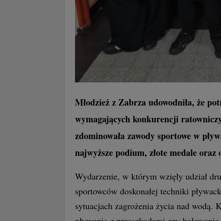
Młodzież z Zabrza udowodniła, że potra
wymagających konkurencji ratowniczy
zdominowała zawody sportowe w pływ
najwyższe podium, złote medale oraz 
Wydarzenie, w którym wzięły udział dr
sportowców doskonałej techniki pływacki
sytuacjach zagrożenia życia nad wodą. 
pływanie z przeszkodami czy holowanie 