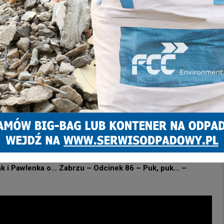
rywalizacja, ale przede wszystkim doskonała edukacja.
anie, mogą w przyszłości przyczynić się do poprawy
Zabrze24.info
 Redakcja portalu
również przyłącza się do
lejnych rekordów życiowych!
.
misja poparła absolutorium dla prezydenta Zabrza. Co z
na Youtube
k i Pawlenka o… Zabrzu – Odcinek 86 – Puk, puk… –