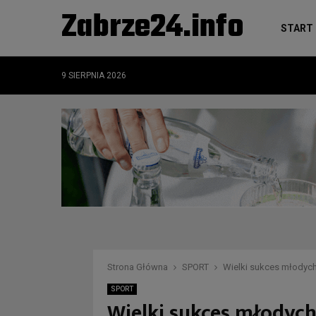
Zabrze24.info
START
9 SIERPNIA 2026
Strona Główna
SPORT
Wielki sukces młodych
SPORT
Wielki sukces młodych