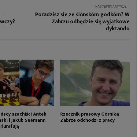
NASTĘPNY ARTYKUŁ
 –
Poradzisz sie ze ślōnskōm godkōm? W
owczy?
Zabrzu odbędzie się wyjątkowe
dyktando
ńscy szachiści Antek
Rzecznik prasowy Górnika
ski i Jakub Seemann
Zabrze odchodzi z pracy
riumfują