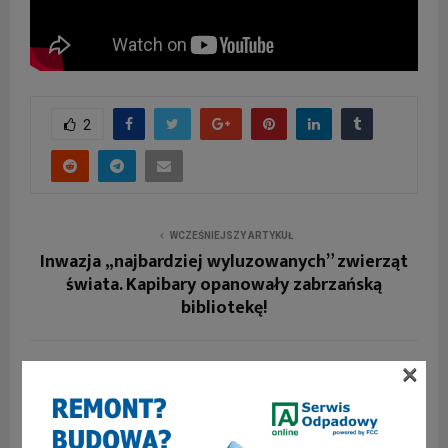
2
WCZEŚNIEJSZY ARTYKUŁ
Inwazja „najbardziej wyluzowanych” zwierząt
świata. Kapibary opanowały zabrzańską
bibliotekę!
×
NASTĘPNY ARTYKUŁ
Prywatyzacja Górnika Zabrze: Sprzedaż klubu za
4 miliony złotych i w sumie 94% akcji w rękach
Poldiego!