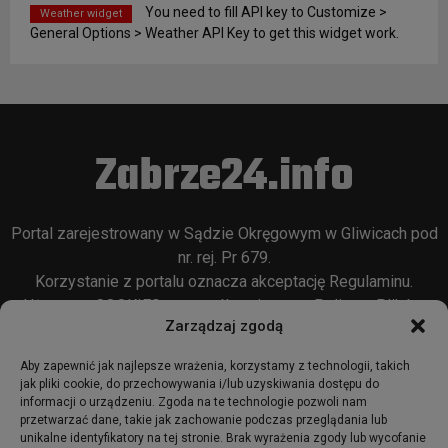
You need to fill API key to Customize >
Weather widget
General Options > Weather API Key to get this widget work.
Zabrze24.info
Portal zarejestrowany w Sądzie Okręgowym w Gliwicach pod
nr. rej. Pr 679.
Korzystanie z portalu oznacza akceptację
Regulaminu
.
Używamy COOKIES w sposób opisany w
Polityce Plików
Zarządzaj zgodą
Cookie
oraz w
Polityce Prywatności
.
Aby zapewnić jak najlepsze wrażenia, korzystamy z technologii, takich
jak pliki cookie, do przechowywania i/lub uzyskiwania dostępu do
informacji o urządzeniu. Zgoda na te technologie pozwoli nam
przetwarzać dane, takie jak zachowanie podczas przeglądania lub
unikalne identyfikatory na tej stronie. Brak wyrażenia zgody lub wycofanie