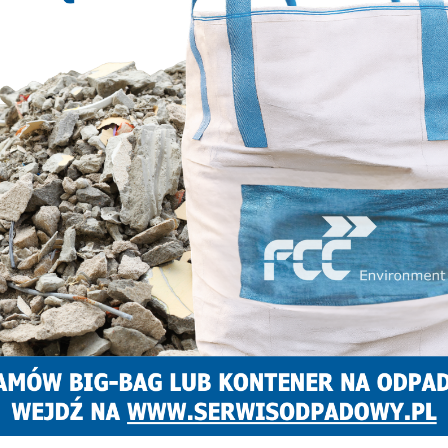
, ale również za sprowadzenie niebezpieczeństwa dla życia i
NASTĘPNY ARTYKUŁ
cji
Medyczna marihuana będzie
produkowana w Zabrzu