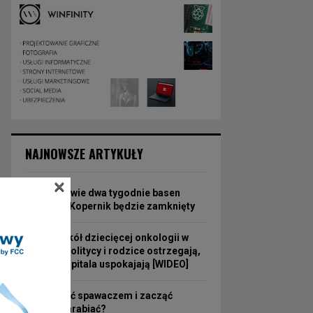
NAJNOWSZE ARTYKUŁY
×
Przez prawie dwa tygodnie basen
Aquarius Kopernik będzie zamknięty
Burza wokół dziecięcej onkologii w
Zabrzu. Politycy i rodzice ostrzegają,
władze szpitala uspokajają [WIDEO]
Jak zostać spawaczem i zacząć
dobrze zarabiać?