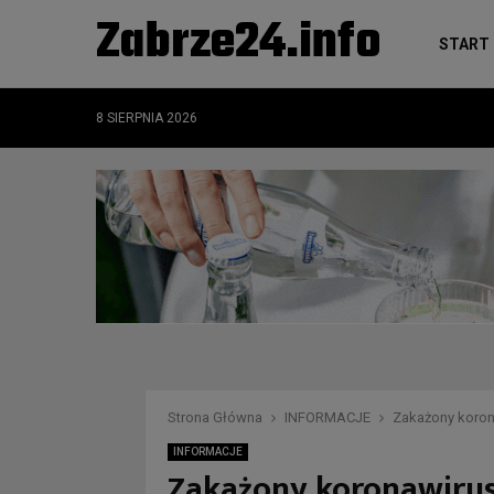
Zabrze24.info
START
8 SIERPNIA 2026
Strona Główna
INFORMACJE
Zakażony koron
INFORMACJE
Zakażony koronawirus