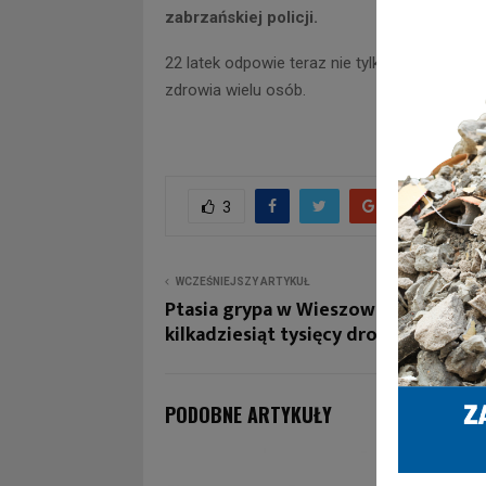
zabrzańskiej policji.
22 latek odpowie teraz nie tylko za kradzież
zdrowia wielu osób.
3
WCZEŚNIEJSZY ARTYKUŁ
Ptasia grypa w Wieszowie! Do utyliza
kilkadziesiąt tysięcy drobiu!
PODOBNE ARTYKUŁY