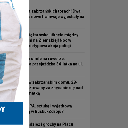
Nowość na zabrzańskich torach! Dwa
fabrycznie nowe tramwaje wyjechały na
linię nr 3
Turecka ciężarówka utknęła między
wiaduktami na Ziemskiej! Noc w
pułapce i nietypowa akcja policji
Ponad 2 promile na rowerze.
Kosztowna przejażdżka 34-latka na ul.
3 Maja
Koszmar w zabrzańskim domu. 28-
latek aresztowany za znęcanie się nad
63-letnią matką
Hotel ze SPA, sztuką i wyjątkową
atmosferą w Busku-Zdroju?
Nocna kradzież i groźby na Placu