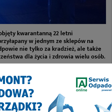
bjęty kwarantanną 22 letni
przyłapany w jednym ze sklepów na
dpowie nie tylko za kradzież, ale także
zeństwa dla życia i zdrowia wielu osób.
 sklepów na ul. Karola Hermisza 16. Zakażony koronawirusem 22
tą. Próbowali ukraść alkohol o wartości 650 zł! Próbowali, bo na
. Niezwłocznie powiadomiono policjantów.
zański komendy. Jak się okazało, sprawcami kradzieże byli 25-
olega. Osoby to zostały zatrzymane, a w trakcie policyjnych
marca powinien przebywać na izolacji domowej z uwagi na
wierdza sierż. szt. Sebastian Bijok, oficer prasowy