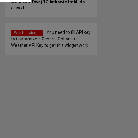
Wolności! Dwaj 17-latkowie trafili do
aresztu
You need to fill API key
Weather widget
to Customize > General Options >
Weather API Key to get this widget work.