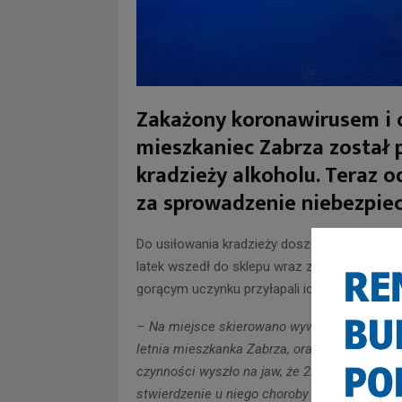
Zakażony koronawirusem i o
mieszkaniec Zabrza został 
kradzieży alkoholu. Teraz o
za sprowadzenie niebezpiec
Do usiłowania kradzieży doszło w jednym ze
latek wszedł do sklepu wraz z 25 letnią kobie
gorącym uczynku przyłapali ich ochroniarze
– Na miejsce skierowano wywiadowców z zabr
letnia mieszkanka Zabrza, oraz jej 22-letni k
czynności wyszło na jaw, że 22-latek od 26 
stwierdzenie u niego choroby Covid-19 –
pot