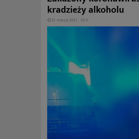
kradzieży alkoholu
31 marca 2021
0