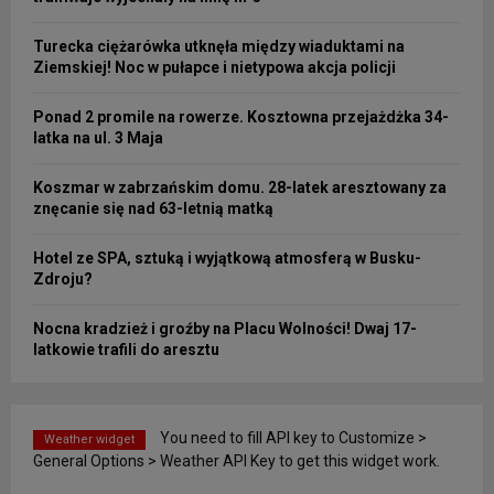
Turecka ciężarówka utknęła między wiaduktami na
Ziemskiej! Noc w pułapce i nietypowa akcja policji
Ponad 2 promile na rowerze. Kosztowna przejażdżka 34-
latka na ul. 3 Maja
Koszmar w zabrzańskim domu. 28-latek aresztowany za
znęcanie się nad 63-letnią matką
Hotel ze SPA, sztuką i wyjątkową atmosferą w Busku-
Zdroju?
Nocna kradzież i groźby na Placu Wolności! Dwaj 17-
latkowie trafili do aresztu
You need to fill API key to Customize >
Weather widget
General Options > Weather API Key to get this widget work.