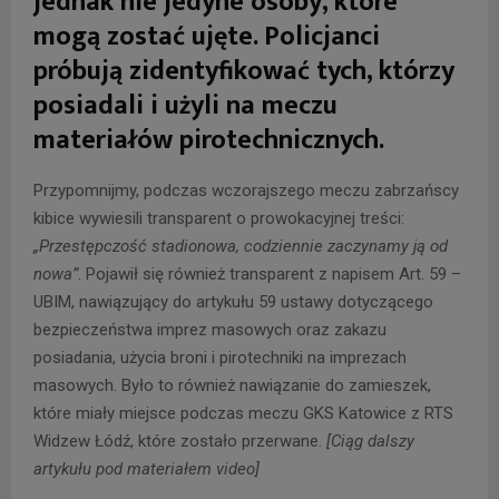
jednak nie jedyne osoby, które
mogą zostać ujęte. Policjanci
próbują zidentyfikować tych, którzy
posiadali i użyli na meczu
materiałów pirotechnicznych.
Przypomnijmy, podczas wczorajszego meczu zabrzańscy
kibice wywiesili transparent o prowokacyjnej treści:
„Przestępczość stadionowa, codziennie zaczynamy ją od
nowa”
. Pojawił się również transparent z napisem Art. 59 –
UBIM, nawiązujący do artykułu 59 ustawy dotyczącego
bezpieczeństwa imprez masowych oraz zakazu
posiadania, użycia broni i pirotechniki na imprezach
masowych. Było to również nawiązanie do zamieszek,
które miały miejsce podczas meczu GKS Katowice z RTS
Widzew Łódź, które zostało przerwane.
[Ciąg dalszy
artykułu pod materiałem video]