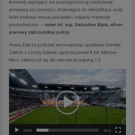
komendy zajmujący się przestępczością stadionową
prowadzą już czynności zmierzające do identyfikacji osób,
które podczas meczu posiadały i odpaliły materiały
pirotechniczne –
mówi mł. asp. Sebastian Bijok, oficer
prasowy zabrzańskiej policji.
Arena Zabrze podczas wczorajszego spotkania Górnika
Zabrze z Lechią Gdańsk ugościła ponad 8 tys. kibiców.
Mecz zakończył się dla zabrzan przegraną 1:3.
O
d
t
w
a
r
z
a
00:00
00:11
c