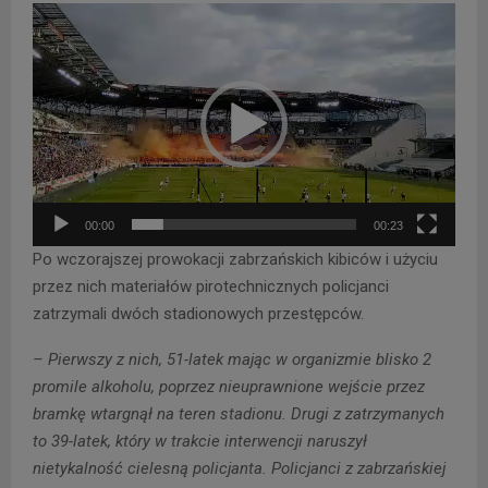
O
d
t
w
a
r
z
a
00:00
00:23
c
Po wczorajszej prowokacji zabrzańskich kibiców i użyciu
z
przez nich materiałów pirotechnicznych policjanci
v
zatrzymali dwóch stadionowych przestępców.
i
d
– Pierwszy z nich, 51-latek mając w organizmie blisko 2
e
promile alkoholu, poprzez nieuprawnione wejście przez
o
bramkę wtargnął na teren stadionu. Drugi z zatrzymanych
to 39-latek, który w trakcie interwencji naruszył
nietykalność cielesną policjanta. Policjanci z zabrzańskiej