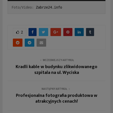
z
Foto/Video: 
Zabrze24.info
v
i
d
e
2
o
WCZEŚNIEJSZY ARTYKUŁ
Kradli kable w budynku zlikwidowanego
szpitala na ul. Wyciska
NASTĘPNY ARTYKUŁ
Profesjonalna fotografia produktowa w
atrakcyjnych cenach!