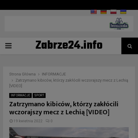
Zabrze24.info
PRIMARY
MENU
Strona Główna
INFORMACJE
Zatrzymano kibiców, którzy zakłócili wczorajszy mecz z Lechią
[VIDEO]
INFORMACJE
SPORT
Zatrzymano kibiców, którzy zakłócili
wczorajszy mecz z Lechią [VIDEO]
19 kwietnia 2022
0