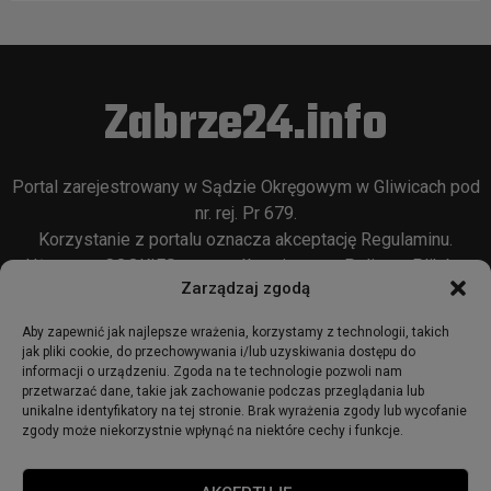
Zabrze24.info
Portal zarejestrowany w Sądzie Okręgowym w Gliwicach pod
nr. rej. Pr 679.
Korzystanie z portalu oznacza akceptację
Regulaminu
.
Używamy COOKIES w sposób opisany w
Polityce Plików
Zarządzaj zgodą
Cookie
oraz w
Polityce Prywatności
.
Aby zapewnić jak najlepsze wrażenia, korzystamy z technologii, takich
jak pliki cookie, do przechowywania i/lub uzyskiwania dostępu do
informacji o urządzeniu. Zgoda na te technologie pozwoli nam
przetwarzać dane, takie jak zachowanie podczas przeglądania lub
unikalne identyfikatory na tej stronie. Brak wyrażenia zgody lub wycofanie
zgody może niekorzystnie wpłynąć na niektóre cechy i funkcje.
© 2018 - zabrze24.info.