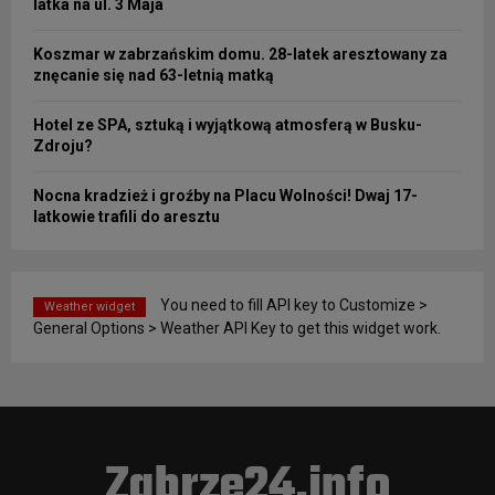
latka na ul. 3 Maja
Koszmar w zabrzańskim domu. 28-latek aresztowany za
znęcanie się nad 63-letnią matką
Hotel ze SPA, sztuką i wyjątkową atmosferą w Busku-
Zdroju?
Nocna kradzież i groźby na Placu Wolności! Dwaj 17-
latkowie trafili do aresztu
You need to fill API key to Customize >
Weather widget
General Options > Weather API Key to get this widget work.
Zabrze24.info