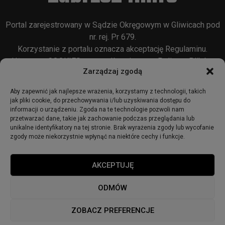
Portal zarejestrowany w Sądzie Okręgowym w Gliwicach pod
nr. rej. Pr 679.
Korzystanie z portalu oznacza akceptację
Regulaminu
.
Używamy COOKIES w sposób opisany w
Polityce Plików
Zarządzaj zgodą
Cookie
oraz w
Polityce Prywatności
.
Aby zapewnić jak najlepsze wrażenia, korzystamy z technologii, takich
jak pliki cookie, do przechowywania i/lub uzyskiwania dostępu do
informacji o urządzeniu. Zgoda na te technologie pozwoli nam
przetwarzać dane, takie jak zachowanie podczas przeglądania lub
unikalne identyfikatory na tej stronie. Brak wyrażenia zgody lub wycofanie
zgody może niekorzystnie wpłynąć na niektóre cechy i funkcje.
© 2018 - zabrze24.info.
AKCEPTUJĘ
Start
Redakcja
Reklama
Ogłoszenia
Regulamin
ODMÓW
Polityka Prywatności
Polityka cookies
ZOBACZ PREFERENCJE