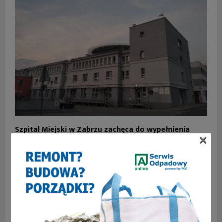
Szpital Miejski w Zabrzu zachęca do wypełnienia
×
niedziałającej ankiety
1 COMMENT
Kurator oświaty
ODPOWIEDZ
4 marca 2020 at 11:43