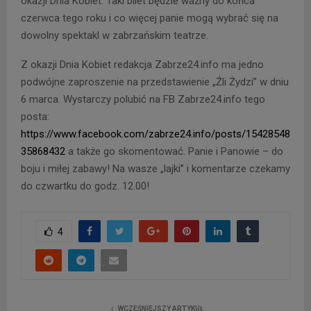
okazji Dnia Kobiet. Taki bilet będzie ważny do końca
czerwca tego roku i co więcej panie mogą wybrać się na
dowolny spektakl w zabrzańskim teatrze.
Z okazji Dnia Kobiet redakcja Zabrze24.info ma jedno
podwójne zaproszenie na przedstawienie „Źli Żydzi” w dniu
6 marca. Wystarczy polubić na FB Zabrze24.info tego
posta:
https://www.facebook.com/zabrze24.info/posts/15428548
35868432
a także go skomentować. Panie i Panowie – do
boju i miłej zabawy! Na wasze „lajki” i komentarze czekamy
do czwartku do godz. 12.00!
4
WCZEŚNIEJSZY ARTYKUŁ