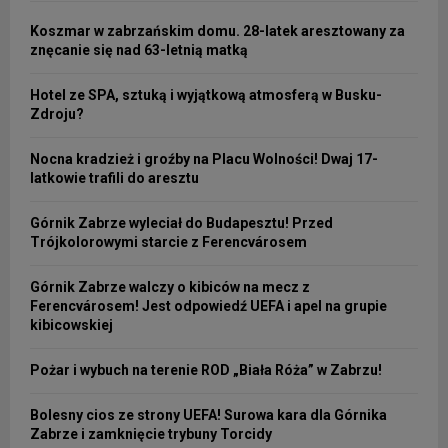
Koszmar w zabrzańskim domu. 28-latek aresztowany za
znęcanie się nad 63-letnią matką
Hotel ze SPA, sztuką i wyjątkową atmosferą w Busku-
Zdroju?
Nocna kradzież i groźby na Placu Wolności! Dwaj 17-
latkowie trafili do aresztu
Górnik Zabrze wyleciał do Budapesztu! Przed
Trójkolorowymi starcie z Ferencvárosem
Górnik Zabrze walczy o kibiców na mecz z
Ferencvárosem! Jest odpowiedź UEFA i apel na grupie
kibicowskiej
Pożar i wybuch na terenie ROD „Biała Róża” w Zabrzu!
Bolesny cios ze strony UEFA! Surowa kara dla Górnika
Zabrze i zamknięcie trybuny Torcidy