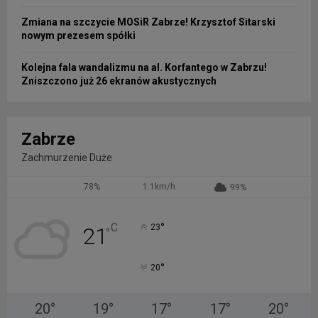
Zmiana na szczycie MOSiR Zabrze! Krzysztof Sitarski
nowym prezesem spółki
Kolejna fala wandalizmu na al. Korfantego w Zabrzu!
Zniszczono już 26 ekranów akustycznych
Zabrze
Zachmurzenie Duże
78%
1.1km/h
99%
°
C
23
21
°
°
20
20
°
19
°
17
°
17
°
20
°