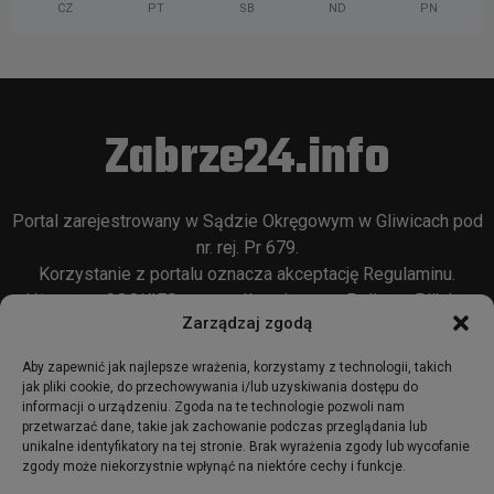
CZ
PT
SB
ND
PN
Zabrze24.info
Portal zarejestrowany w Sądzie Okręgowym w Gliwicach pod
nr. rej. Pr 679.
Korzystanie z portalu oznacza akceptację
Regulaminu
.
Używamy COOKIES w sposób opisany w
Polityce Plików
Zarządzaj zgodą
Cookie
oraz w
Polityce Prywatności
.
Aby zapewnić jak najlepsze wrażenia, korzystamy z technologii, takich
jak pliki cookie, do przechowywania i/lub uzyskiwania dostępu do
informacji o urządzeniu. Zgoda na te technologie pozwoli nam
przetwarzać dane, takie jak zachowanie podczas przeglądania lub
unikalne identyfikatory na tej stronie. Brak wyrażenia zgody lub wycofanie
zgody może niekorzystnie wpłynąć na niektóre cechy i funkcje.