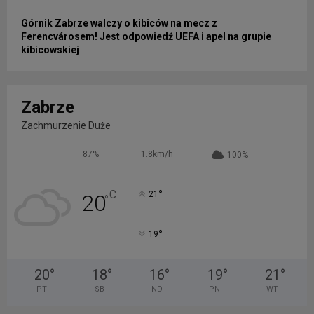
Górnik Zabrze walczy o kibiców na mecz z
Ferencvárosem! Jest odpowiedź UEFA i apel na grupie
kibicowskiej
Zabrze
Zachmurzenie Duże
87%
1.8km/h
100%
°
C
21
20
°
°
19
20
°
18
°
16
°
19
°
21
°
PT
SB
ND
PN
WT