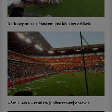
Derbowy mecz z Piastem bez kibiców z Gliwic
Górnik-Arka – remis w jubileuszowej oprawie.