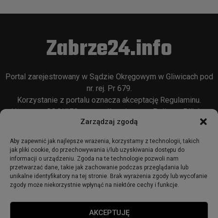
Zabrze24.info
Portal zarejestrowany w Sądzie Okręgowym w Gliwicach pod
nr. rej. Pr 679.
Korzystanie z portalu oznacza akceptację
Regulaminu
.
Używamy COOKIES w sposób opisany w
Polityce Plików
Zarządzaj zgodą
Cookie
oraz w
Polityce Prywatności
.
Aby zapewnić jak najlepsze wrażenia, korzystamy z technologii, takich
jak pliki cookie, do przechowywania i/lub uzyskiwania dostępu do
informacji o urządzeniu. Zgoda na te technologie pozwoli nam
przetwarzać dane, takie jak zachowanie podczas przeglądania lub
unikalne identyfikatory na tej stronie. Brak wyrażenia zgody lub wycofanie
zgody może niekorzystnie wpłynąć na niektóre cechy i funkcje.
© 2018 - zabrze24.info.
AKCEPTUJĘ