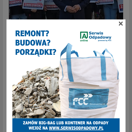
×
Kamil Żbikowski zebrał ponad 4000 podpisów
poparcia w wyborach prezydenckich