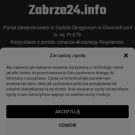
Zabrze24.info
Portal zarejestrowany w Sądzie Okręgowym w Gliwicach pod
nr. rej. Pr 679.
Korzystanie z portalu oznacza akceptację
Regulaminu
.
Używamy COOKIES w sposób opisany w
Polityce Plików
Zarządzaj zgodą
Cookie
oraz w
Polityce Prywatności
.
Aby zapewnić jak najlepsze wrażenia, korzystamy z technologii, takich
jak pliki cookie, do przechowywania i/lub uzyskiwania dostępu do
informacji o urządzeniu. Zgoda na te technologie pozwoli nam
przetwarzać dane, takie jak zachowanie podczas przeglądania lub
unikalne identyfikatory na tej stronie. Brak wyrażenia zgody lub wycofanie
zgody może niekorzystnie wpłynąć na niektóre cechy i funkcje.
© 2018 - zabrze24.info.
AKCEPTUJĘ
Start
Redakcja
Reklama
Ogłoszenia
Regulamin
ODMÓW
Polityka Prywatności
Polityka cookies