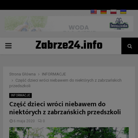
Zabrze24.info
PRIMARY
MENU
Strona Główna
INFORMACJE
Część dzieci wróci niebawem do niektórych z zabrzańskich
przedszkoli
INFORMACJE
Część dzieci wróci niebawem do
niektórych z zabrzańskich przedszkoli
6 maja 2020
0