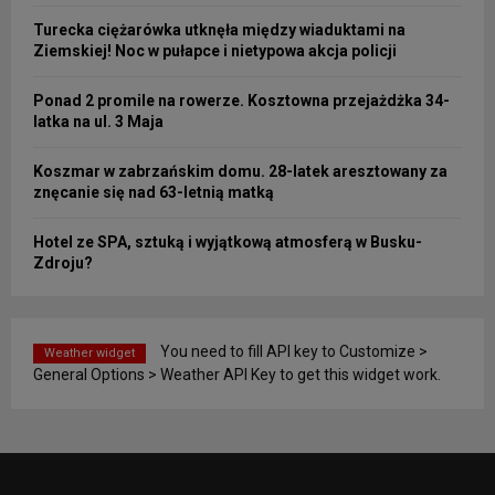
Turecka ciężarówka utknęła między wiaduktami na
Ziemskiej! Noc w pułapce i nietypowa akcja policji
Ponad 2 promile na rowerze. Kosztowna przejażdżka 34-
latka na ul. 3 Maja
Koszmar w zabrzańskim domu. 28-latek aresztowany za
znęcanie się nad 63-letnią matką
Hotel ze SPA, sztuką i wyjątkową atmosferą w Busku-
Zdroju?
You need to fill API key to Customize >
Weather widget
General Options > Weather API Key to get this widget work.