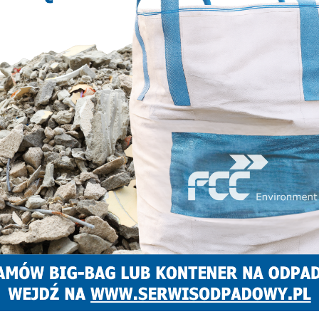
e – do wyboru na jeden ze spektakli – „Plastusiowy pamiętnik”
en artykuł na Facebook.com
abrze24.info/posts/1496337413853508
a także polubicie posta
k.com/teatrzabrze/posts/3420659051340933
tycznia do godz. 16.00.
NASTĘPNY ARTYKUŁ
Silny wstrząs w Zabrzu i sąsiednich
miastach [AKTUALIZACJA]