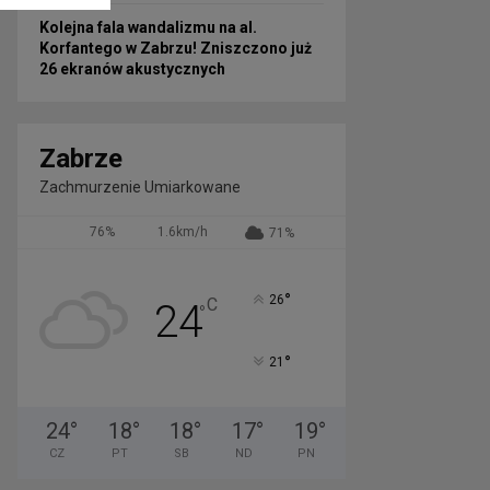
Kolejna fala wandalizmu na al.
Korfantego w Zabrzu! Zniszczono już
26 ekranów akustycznych
Zabrze
Zachmurzenie Umiarkowane
76%
1.6km/h
71%
°
26
C
24
°
°
21
24
°
18
°
18
°
17
°
19
°
CZ
PT
SB
ND
PN