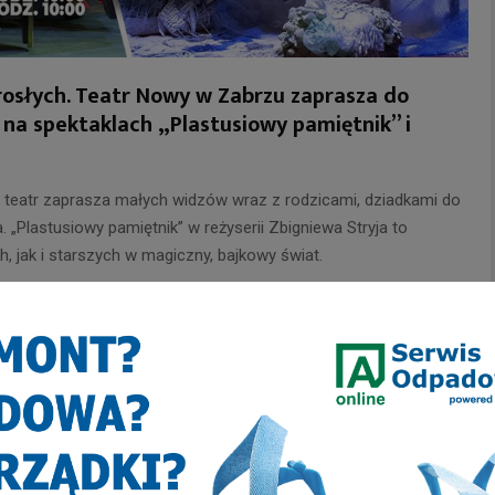
orosłych. Teatr Nowy w Zabrzu zaprasza do
 na spektaklach „Plastusiowy pamiętnik” i
ki teatr zaprasza małych widzów wraz z rodzicami, dziadkami do
 „Plastusiowy pamiętnik” w reżyserii Zbigniewa Stryja to
, jak i starszych w magiczny, bajkowy świat.
wych z Teatrem Nowym jest „Morze ciche” w reżyserii Łukasza
ę wzruszyć i ukazać nam świat osób niesłyszących, żyjących na
. Spektakle zaplanowano na 23 stycznia o godz. 10:00 i 19:00.
st zarówno dzieciom słyszącym, jak i niedosłyszącym. Obok
ówione, a wspólna integracja pozwoli zapoznać się z różnymi