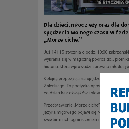
Dla dzieci, młodzieży oraz dla d
spędzenia wolnego czasu w ferie
„Morze ciche.”
Już 14 i 15 stycznia o godz. 10:00 zabrzańs
wybrania się w magiczną podróż do… piórnika.
historia, która wprowadzi zarówno młodszych
Kolejną propozycją na spędzenie ferii zimo
Zaleskiego. Ta poetycka opowieść ma szans
co dzień bez dźwięków i słowa wypowiadanego
Przedstawienie „Morze ciche” dedykowane je
języka migowego pojawi się również słowo m
światami i ich ograniczeniami.