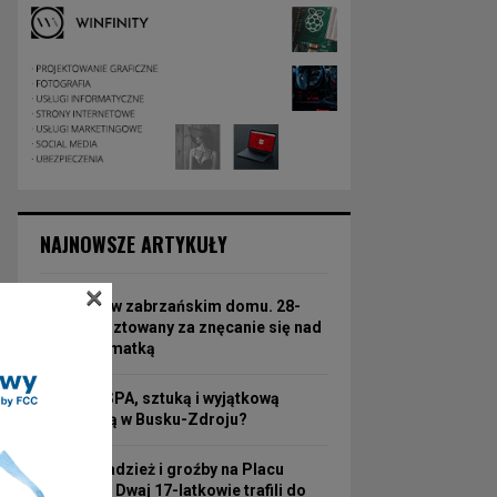
NAJNOWSZE ARTYKUŁY
×
Koszmar w zabrzańskim domu. 28-
latek aresztowany za znęcanie się nad
63-letnią matką
Hotel ze SPA, sztuką i wyjątkową
atmosferą w Busku-Zdroju?
Nocna kradzież i groźby na Placu
Wolności! Dwaj 17-latkowie trafili do