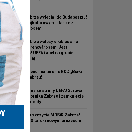
aresztu
Górnik Zabrze wyleciał do Budapesztu!
Przed Trójkolorowymi starcie z
Ferencvárosem
Górnik Zabrze walczy o kibiców na
mecz z Ferencvárosem! Jest
odpowiedź UEFA i apel na grupie
kibicowskiej
Pożar i wybuch na terenie ROD „Biała
Róża” w Zabrzu!
Bolesny cios ze strony UEFA! Surowa
kara dla Górnika Zabrze i zamknięcie
trybuny Torcidy
Zmiana na szczycie MOSiR Zabrze!
Krzysztof Sitarski nowym prezesem
spółki