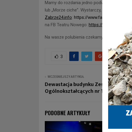
Mamy do rozdania jedno podwójne zaproszeni
lub „Morze ciche”. Wystarczy, że polubicie t
Zabrze24.info
:
https://www.facebook.com/z
na FB Teatru Nowego:
https://www.faceboo
Na wasze polubienia czekamy do wtorku 14 s
3
WCZEŚNIEJSZY ARTYKUŁ
Dewastacja budynku Zespołu Szkół
Ogólnokształcących nr 14
PODOBNE ARTYKUŁY