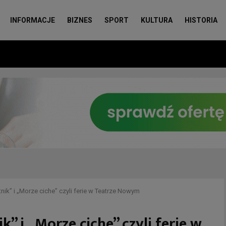
INFORMACJE
BIZNES
SPORT
KULTURA
HISTORIA
nik” i „Morze ciche” czyli ferie w Teatrze Nowym
” i „Morze ciche” czyli ferie w