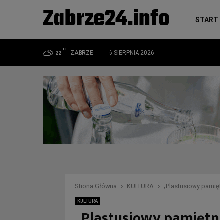
Zabrze24.info
START
C
ZABRZE
6 SIERPNIA 2026
22
Strona Główna
KULTURA
„Plastusiowy pamięt
KULTURA
„Plastusiowy pamiętnik