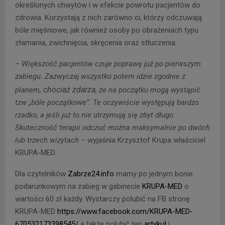
określonych chwytów i w efekcie powrotu pacjentów do
zdrowia. Korzystają z nich zarówno ci, którzy odczuwają
bóle mięśniowe, jak również osoby po obrażeniach typu
złamania, zwichnięcia, skręcenia oraz stłuczenia.
–
Większość pacjentów czuje poprawę już po pierwszym
zabiegu. Zazwyczaj wszystko potem idzie zgodnie z
, chociaż zdarza
planem
, że na początku mogą wystąpić
tzw „bóle początkowe”. Te oczywiście występują bardzo
rzadko, a jeśli już to nie utrzymują się zbyt długo.
Skuteczność terapii odczuć można maksymalnie po dwóch
lub trzech wizytach
– wyjaśnia Krzysztof Krupa właściciel
KRUPA-MED.
Dla czytelników
Zabrze24.info
mamy po jednym bonie
podarunkowym na zabieg w gabinecie
KRUPA-MED
o
wartości 60 zł każdy. Wystarczy polubić na FB stronę
KRUPA-MED
https://www.facebook.com/KRUPA-MED-
670532173398545/
a także polubić ten
artykuł
i