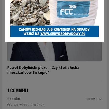
Paweł Kobyliński pisze – Czy ktoś słucha
mieszkańców Biskupic?
1 COMMENT
Szpaku
ODPOWIEDZ
3 czerwca 2019 at 22:04