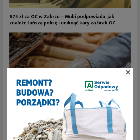
675 zł za OC w Zabrzu – Mubi podpowiada, jak
znaleźć tańszą polisę i uniknąć kary za brak OC
×
Strefy pieczywa, świeże ekspozycje i dodatnia marża
– jak systemy BakeOff® sprzedają „oczami”