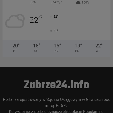
83%
0.5km/h
100%
°
C
22
22
°
°
21
20
°
18
°
16
°
19
°
22
°
PT
SB
ND
PN
WT
Zabrze24.info
Portal zarejestrowany w Sądzie Okręgowym w Gliwicach pod
nr. rej. Pr 679.
Korzystanie z portalu oznacza akceptację
Regulaminu
.