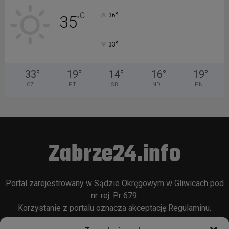
°
C
36
35
°
°
33
33
°
19
°
14
°
16
°
19
°
CZ
PT
SB
ND
PN
Zabrze24.info
Portal zarejestrowany w Sądzie Okręgowym w Gliwicach pod
nr. rej. Pr 679.
Korzystanie z portalu oznacza akceptację
Regulaminu
.
Używamy COOKIES w sposób opisany w
Polityce Plików