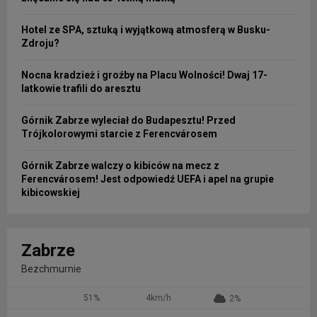
Hotel ze SPA, sztuką i wyjątkową atmosferą w Busku-
Zdroju?
Nocna kradzież i groźby na Placu Wolności! Dwaj 17-
latkowie trafili do aresztu
Górnik Zabrze wyleciał do Budapesztu! Przed
Trójkolorowymi starcie z Ferencvárosem
Górnik Zabrze walczy o kibiców na mecz z
Ferencvárosem! Jest odpowiedź UEFA i apel na grupie
kibicowskiej
Zabrze
Bezchmurnie
51%
4km/h
2%