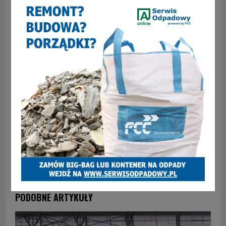
WCZEŚNIEJSZY ARTYKUŁ
Pilne: Dramatyczne zdarzenie w centrum
Zabrza. Gwałtowne hamowanie autobusu z 37
przedszkolakami, są poszkodowani
NASTĘPNY ARTYKUŁ
Kibice Radomiaka przejdą przez Zabrze. Policja
ostrzega przed dużymi utrudnieniami i
zablokowanymi ulicami
PODOBNE ARTYKUŁY