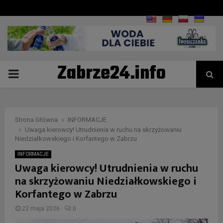
Zabrze24.info
PRIMARY
MENU
Strona Główna
INFORMACJE
Uwaga kierowcy! Utrudnienia w ruchu na skrzyżowaniu
Niedziałkowskiego i Korfantego w Zabrzu
INFORMACJE
Uwaga kierowcy! Utrudnienia w ruchu
na skrzyżowaniu Niedziałkowskiego i
Korfantego w Zabrzu
22 maja 2026
0