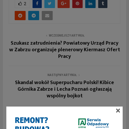
2
WCZEŚNIEJSZY ARTYKUŁ
Szukasz zatrudnienia? Powiatowy Urząd Pracy
w Zabrzu organizuje plenerowy Kiermasz Ofert
Pracy
NASTĘPNY ARTYKUŁ
Skandal wokół Superpucharu Polski! Kibice
Górnika Zabrze i Lecha Poznań ogłaszają
wspólny bojkot
×
PODOBNE ARTYKUŁY