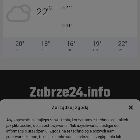
°
C
22
22
°
°
21
20
°
18
°
16
°
19
°
22
°
PT
SB
ND
PN
WT
Zabrze24.info
Zarządzaj zgodą
Portal zarejestrowany w Sądzie Okręgowym w Gliwicach pod
nr. rej. Pr 679.
Aby zapewnić jak najlepsze wrażenia, korzystamy z technologii, takich
Korzystanie z portalu oznacza akceptację
Regulaminu
.
jak pliki cookie, do przechowywania i/lub uzyskiwania dostępu do
informacji o urządzeniu. Zgoda na te technologie pozwoli nam
Używamy COOKIES w sposób opisany w
Polityce Plików
przetwarzać dane, takie jak zachowanie podczas przeglądania lub