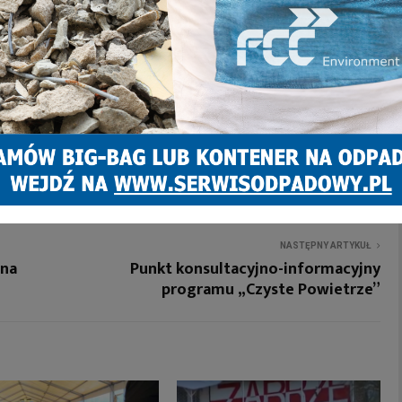
NASTĘPNY ARTYKUŁ
 na
Punkt konsultacyjno-informacyjny
programu „Czyste Powietrze”