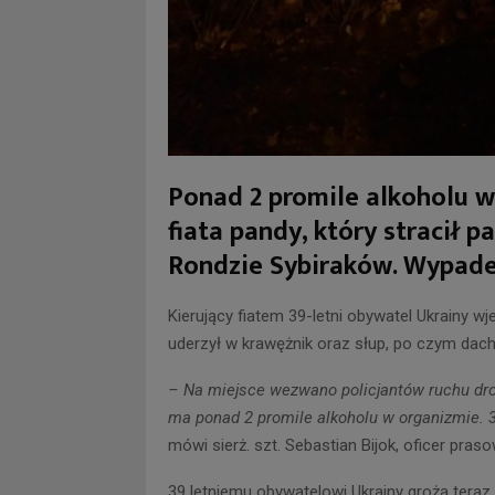
Ponad 2 promile alkoholu w
fiata pandy, który stracił 
Rondzie Sybiraków. Wypadek
Kierujący fiatem 39-letni obywatel Ukrainy 
uderzył w krawężnik oraz słup, po czym dac
– Na miejsce wezwano policjantów ruchu dro
ma ponad 2 promile alkoholu w organizmie. 3
mówi sierż. szt. Sebastian Bijok, oficer praso
39 letniemu obywatelowi Ukrainy grożą teraz 