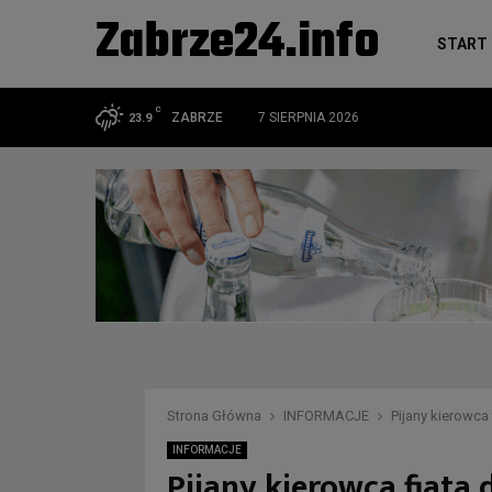
Zabrze24.info
START
C
ZABRZE
7 SIERPNIA 2026
23.9
Strona Główna
INFORMACJE
Pijany kierowca
INFORMACJE
Pijany kierowca fiata