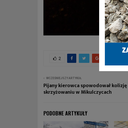
2
WCZEŚNIEJSZY ARTYKUŁ
Pijany kierowca spowodował kolizję
skrzyżowaniu w Mikulczycach
PODOBNE ARTYKUŁY