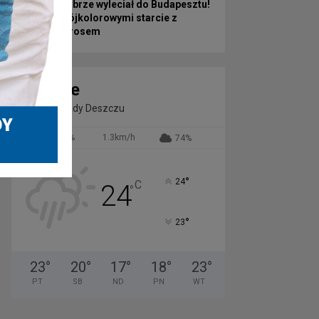
Górnik Zabrze wyleciał do Budapesztu!
Przed Trójkolorowymi starcie z
Ferencvárosem
Zabrze
Słabe Opady Deszczu
62%
1.3km/h
74%
°
24
C
24
°
°
23
23
°
20
°
17
°
18
°
23
°
PT
SB
ND
PN
WT