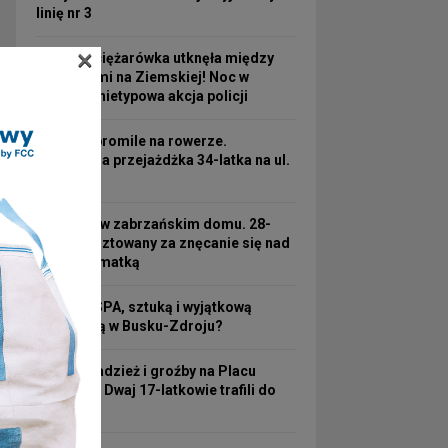
linię nr 3
×
Turecka ciężarówka utknęła między
wiaduktami na Ziemskiej! Noc w
pułapce i nietypowa akcja policji
Ponad 2 promile na rowerze.
Kosztowna przejażdżka 34-latka na ul.
3 Maja
Koszmar w zabrzańskim domu. 28-
latek aresztowany za znęcanie się nad
63-letnią matką
Hotel ze SPA, sztuką i wyjątkową
atmosferą w Busku-Zdroju?
Nocna kradzież i groźby na Placu
Wolności! Dwaj 17-latkowie trafili do
aresztu