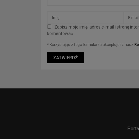
Zapisz moje imię, adres e-mail i stronę in
komentować.
* Korzystając z tego formularza akceptujesz nasz
Re
Porta