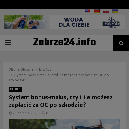
Zabrze24.info
PRIMARY
MENU
Strona Główna
BIZNES
System bonus-malus, czyli ile możesz zapłacić za OC po
szkodzie?
BIZNES
System bonus-malus, czyli ile możesz
zapłacić za OC po szkodzie?
28 grudnia 2020
0