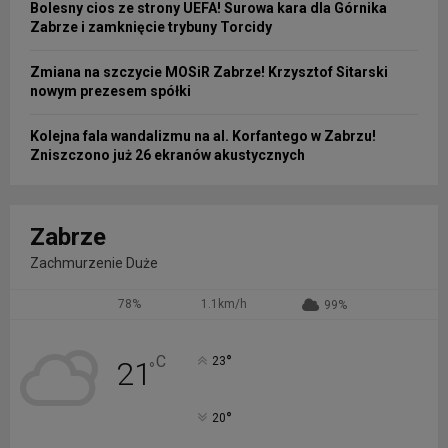
Bolesny cios ze strony UEFA! Surowa kara dla Górnika
Zabrze i zamknięcie trybuny Torcidy
Zmiana na szczycie MOSiR Zabrze! Krzysztof Sitarski
nowym prezesem spółki
Kolejna fala wandalizmu na al. Korfantego w Zabrzu!
Zniszczono już 26 ekranów akustycznych
Zabrze
Zachmurzenie Duże
78%
1.1km/h
99%
°
C
23
21
°
°
20