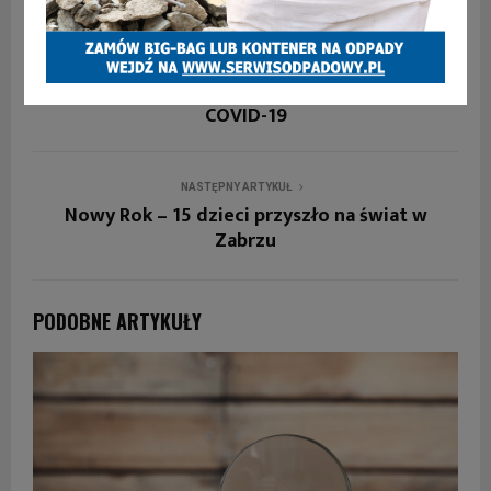
WCZEŚNIEJSZY ARTYKUŁ
Korzyści dla tych, którzy zaszczepią się na
COVID-19
NASTĘPNY ARTYKUŁ
Nowy Rok – 15 dzieci przyszło na świat w
Zabrzu
PODOBNE ARTYKUŁY