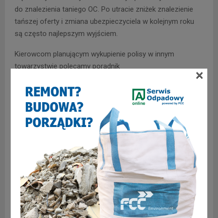
do znalezienia taniego OC. Po utracie zniżek znalezienie
tańszej oferty i zmiana ubezpieczyciela w kolejnym roku
są często najlepszym wyjściem.
Kierowcom planującym wykupienie polisy w innym
towarzystwie polecamy poradnik
×
https://klaro.pl/ubezpieczenia-komunikacyjne/ile-kosztuje-
ubezpieczenie-samochodu/
. Na tej stronie internetowej
znajduje się też przydatny kalkulator OC.
Zdobycie istotnych informacji na temat różnych
towarzystw ubezpieczeniowych i obliczenie przewidywanej
ceny polisy w kalkulatorze pomogą dokonać dobrego
wyboru obowiązkowego ubezpieczenia OC.
0