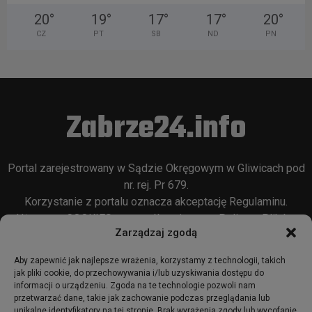
20
°
19
°
17
°
17
°
20
°
CZ
PT
SB
ND
PN
Zabrze24.info
Portal zarejestrowany w Sądzie Okręgowym w Gliwicach pod
nr. rej. Pr 679.
Korzystanie z portalu oznacza akceptację
Regulaminu
.
Używamy COOKIES w sposób opisany w
Polityce Plików
Zarządzaj zgodą
Cookie
oraz w
Polityce Prywatności
.
Aby zapewnić jak najlepsze wrażenia, korzystamy z technologii, takich
jak pliki cookie, do przechowywania i/lub uzyskiwania dostępu do
informacji o urządzeniu. Zgoda na te technologie pozwoli nam
przetwarzać dane, takie jak zachowanie podczas przeglądania lub
unikalne identyfikatory na tej stronie. Brak wyrażenia zgody lub wycofanie