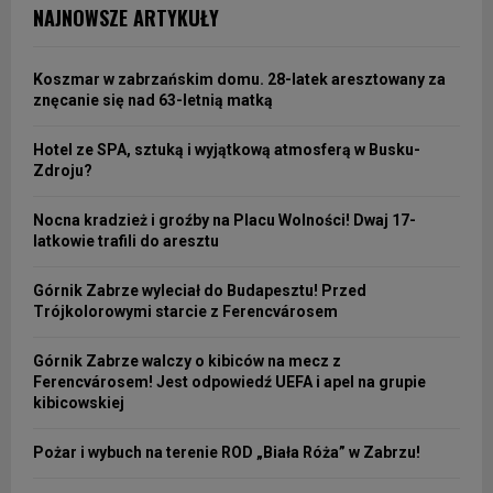
NAJNOWSZE ARTYKUŁY
Koszmar w zabrzańskim domu. 28-latek aresztowany za
znęcanie się nad 63-letnią matką
Hotel ze SPA, sztuką i wyjątkową atmosferą w Busku-
Zdroju?
Nocna kradzież i groźby na Placu Wolności! Dwaj 17-
latkowie trafili do aresztu
Górnik Zabrze wyleciał do Budapesztu! Przed
Trójkolorowymi starcie z Ferencvárosem
Górnik Zabrze walczy o kibiców na mecz z
Ferencvárosem! Jest odpowiedź UEFA i apel na grupie
kibicowskiej
Pożar i wybuch na terenie ROD „Biała Róża” w Zabrzu!