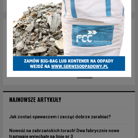
NAJNOWSZE ARTYKUŁY
Jak zostać spawaczem i zacząć dobrze zarabiać?
Nowość na zabrzańskich torach! Dwa fabrycznie nowe
tramwaje wyjechały na linię nr 3