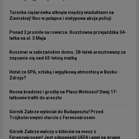
Turecka ciężarówka utknęła między wiaduktami na
Ziemskiej! Noc w pułapce i nietypowa akcja policji
Ponad 2 promile na rowerze. Kosztowna przejażdżka 34-
latka na ul. 3 Maja
Koszmar w zabrzańskim domu. 28-latek aresztowany za
znęcanie się nad 63-letnią matką
Hotel ze SPA, sztuką i wyjątkową atmosferą w Busku-
Zdroju?
Nocna kradzież i groźby na Placu Wolności! Dwaj 17-
latkowie trafili do aresztu
Górnik Zabrze wyleciał do Budapesztu! Przed
Trójkolorowymi starcie z Ferencvárosem
Górnik Zabrze walczy o kibiców na mecz z
Ferencvárosem! Jest odpowiedź UEFA i apel na grupie