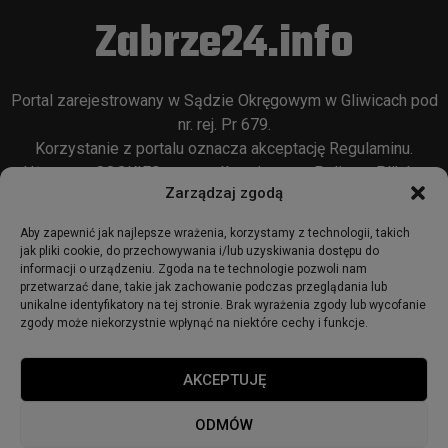
Zabrze24.info
Portal zarejestrowany w Sądzie Okręgowym w Gliwicach pod
nr. rej. Pr 679.
Korzystanie z portalu oznacza akceptację
Regulaminu
.
Używamy COOKIES w sposób opisany w
Polityce Plików
Zarządzaj zgodą
Cookie
oraz w
Polityce Prywatności
.
Aby zapewnić jak najlepsze wrażenia, korzystamy z technologii, takich
jak pliki cookie, do przechowywania i/lub uzyskiwania dostępu do
informacji o urządzeniu. Zgoda na te technologie pozwoli nam
przetwarzać dane, takie jak zachowanie podczas przeglądania lub
unikalne identyfikatory na tej stronie. Brak wyrażenia zgody lub wycofanie
zgody może niekorzystnie wpłynąć na niektóre cechy i funkcje.
© 2018 - zabrze24.info.
AKCEPTUJĘ
Start
Redakcja
Reklama
Ogłoszenia
Regulamin
ODMÓW
Polityka Prywatności
Polityka cookies