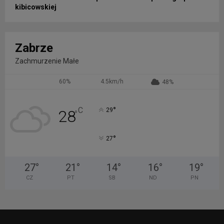
kibicowskiej
Zabrze
Zachmurzenie Małe
60%
4.5km/h
48%
°
C
29
28
°
°
27
27
°
21
°
14
°
16
°
19
°
CZ
PT
SB
ND
PN