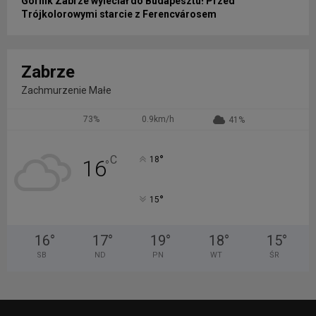
Górnik Zabrze wyleciał do Budapesztu! Przed
Trójkolorowymi starcie z Ferencvárosem
Zabrze
Zachmurzenie Małe
73%
0.9km/h
41%
°
C
18
16
°
°
15
16
°
17
°
19
°
18
°
15
°
SB
ND
PN
WT
ŚR