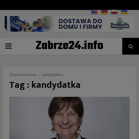
Zabrze24.info
PRIMARY
MENU
Strona Główna
kandydatka
Tag : kandydatka