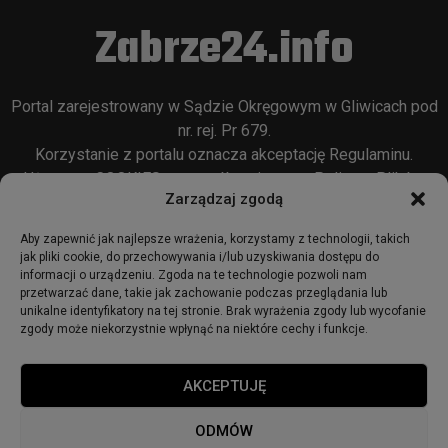
Zabrze24.info
Portal zarejestrowany w Sądzie Okręgowym w Gliwicach pod
nr. rej. Pr 679.
Korzystanie z portalu oznacza akceptację
Regulaminu
.
Używamy COOKIES w sposób opisany w
Polityce Plików
Zarządzaj zgodą
Cookie
oraz w
Polityce Prywatności
.
Aby zapewnić jak najlepsze wrażenia, korzystamy z technologii, takich
jak pliki cookie, do przechowywania i/lub uzyskiwania dostępu do
informacji o urządzeniu. Zgoda na te technologie pozwoli nam
przetwarzać dane, takie jak zachowanie podczas przeglądania lub
unikalne identyfikatory na tej stronie. Brak wyrażenia zgody lub wycofanie
zgody może niekorzystnie wpłynąć na niektóre cechy i funkcje.
© 2018 - zabrze24.info.
AKCEPTUJĘ
Start
Redakcja
Reklama
Ogłoszenia
Regulamin
ODMÓW
Polityka Prywatności
Polityka cookies