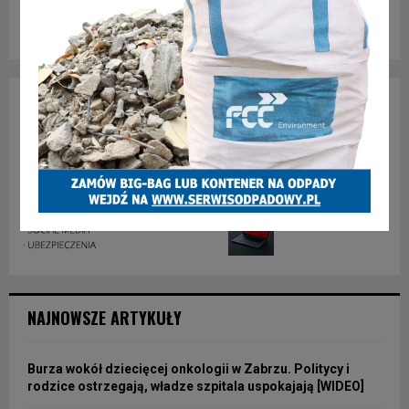
NAJNOWSZE ARTYKUŁY
Burza wokół dziecięcej onkologii w Zabrzu. Politycy i
rodzice ostrzegają, władze szpitala uspokajają [WIDEO]