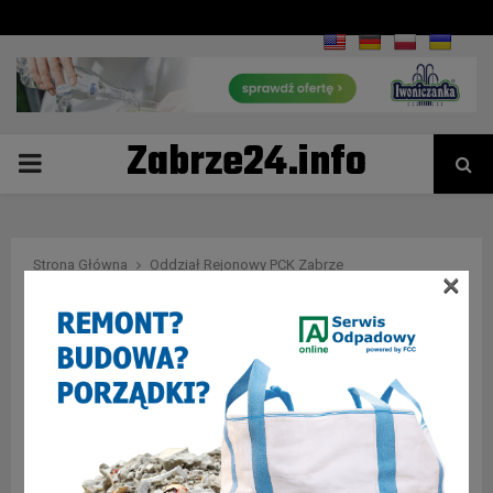
Zabrze24.info
PRIMARY
MENU
Strona Główna
Oddział Rejonowy PCK Zabrze
×
Tag : Oddział Rejonowy PCK
Zabrze