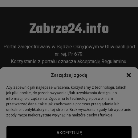
Zabrze24.info
Portal zarejestrowany w Sądzie Okręgowym w Gliwicach pod
nr. rej. Pr 679.
Korzystanie z portalu oznacza akceptację
Regulaminu
.
Używamy COOKIES w sposób opisany w
Polityce Plików
Zarządzaj zgodą
Cookie
oraz w
Polityce Prywatności
.
Aby zapewnić jak najlepsze wrażenia, korzystamy z technologii, takich
jak pliki cookie, do przechowywania i/lub uzyskiwania dostępu do
informacji o urządzeniu. Zgoda na te technologie pozwoli nam
przetwarzać dane, takie jak zachowanie podczas przeglądania lub
unikalne identyfikatory na tej stronie. Brak wyrażenia zgody lub wycofanie
zgody może niekorzystnie wpłynąć na niektóre cechy i funkcje.
© 2018 - zabrze24.info.
AKCEPTUJĘ
Start
Redakcja
Reklama
Ogłoszenia
Regulamin