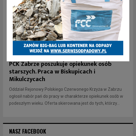
INFORMACJE
PCK Zabrze poszukuje opiekunek osób
starszych. Praca w Biskupicach i
Mikulczycach
Oddział Rejonowy Polskiego Czerwonego Krzyża w Zabrzu
ogłosił nabór pań do pracy w charakterze opiekunek osób w
podeszłym wieku. Oferta skierowana jest do tych, którzy...
NASZ FACEBOOK