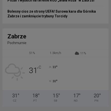
Pożar i wybuch na terenie ROD „Biała Róża” w Zabrzu!
Bolesny cios ze strony UEFA! Surowa kara dla Górnika
Zabrze i zamknięcie trybuny Torcidy
Zabrze
Pochmurnie
51%
1.3km/h
11%
°
C
33
31
°
°
30
31
°
18
°
15
°
17
°
20
°
CZ
PT
SB
ND
PN