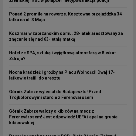
Ziemskiej! Noc w pułapce i nietypowa akcja policji
Ponad 2 promile na rowerze. Kosztowna przejażdżka 34-
latka na ul. 3 Maja
Koszmar w zabrzańskim domu. 28-latek aresztowany za
znęcanie się nad 63-letnią matką
Hotel ze SPA, sztuką i wyjątkową atmosferą w Busku-
Zdroju?
Nocna kradzież i groźby na Placu Wolności! Dwaj 17-
latkowie trafili do aresztu
Górnik Zabrze wyleciał do Budapesztu! Przed
Trójkolorowymi starcie z Ferencvárosem
Górnik Zabrze walczy o kibiców na mecz z
Ferencvárosem! Jest odpowiedź UEFA i apel na grupie
kibicowskiej