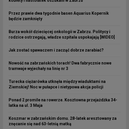
kobiety i nastolatek oszukani w Zabrzu
Przez prawie dwa tygodnie basen Aquarius Kopernik
będzie zamknięty
Burza wokół dziecięcej onkologii w Zabrzu. Politycy i
rodzice ostrzegają, władze szpitala uspokajają [WIDEO]
Jak zostać spawaczem i zacząć dobrze zarabiać?
Nowość na zabrzańskich torach! Dwa fabrycznie nowe
tramwaje wyjechały na linię nr 3
Turecka ciężarówka utknęła między wiaduktami na
Ziemskiej! Noc w pułapce i nietypowa akcja policji
Ponad 2 promile na rowerze. Kosztowna przejażdżka 34-
latka na ul. 3 Maja
Koszmar w zabrzańskim domu. 28-latek aresztowany za
znęcanie się nad 63-letnią matką