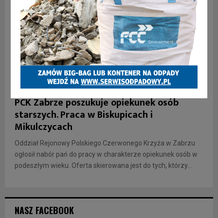
INFORMACJE
PCK Zabrze poszukuje opiekunek osób
starszych. Praca w Biskupicach i
Mikulczycach
Oddział Rejonowy Polskiego Czerwonego Krzyża w Zabrzu
ogłosił nabór pań do pracy w charakterze opiekunek osób w
podeszłym wieku. Oferta skierowana jest do tych, którzy...
NASZ FACEBOOK