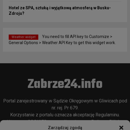
Hotel ze SPA, sztuką i wyjątkową atmosferą w Busku-
Zdroju?
You need to fill API key to Customize >
Weather widget
General Options > Weather API Key to get this widget work.
Zabrze24.info
Portal zarejestrowany w Sądzie Okręgowym w Gliwicach pod
nr. rej. Pr 679.
Korzystanie z portalu oznacza akceptację
Regulaminu
.
Używamy COOKIES w sposób opisany w
Polityce Plików
Zarządzaj zgodą
Cookie