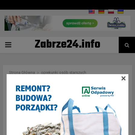
Zabrze24.info
PRIMARY
MENU
Strona Główna
opiekunki osób starszych
×
Tag : opiekunki osób
starszych