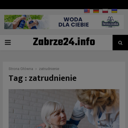
Zabrze24.info
PRIMARY
MENU
Strona Główna
zatrudnienie
Tag : zatrudnienie