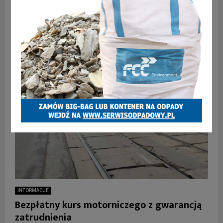
swojej działalności. To jedna z najdłużej funkcjonujących firm
katowickiej strefy ekonomicznej. Aktualnie firma nadal się
rozwija i rekrutuje nowych...
INFORMACJE
Bezpłatny kurs motorniczego z gwarancją
zatrudnienia