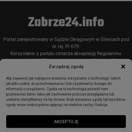
Zabrze24.info
Portal zarejestrowany w Sądzie Okręgowym w Gliwicach pod
nr. rej. Pr 679.
Korzystanie z portalu oznacza akceptację
Regulaminu
.
Używamy COOKIES w sposób opisany w
Polityce Plików
Zarządzaj zgodą
Cookie
oraz w
Polityce Prywatności
.
Aby zapewnić jak najlepsze wrażenia, korzystamy z technologii, takich
jak pliki cookie, do przechowywania i/lub uzyskiwania dostępu do
informacji o urządzeniu. Zgoda na te technologie pozwoli nam
przetwarzać dane, takie jak zachowanie podczas przeglądania lub
unikalne identyfikatory na tej stronie. Brak wyrażenia zgody lub wycofanie
zgody może niekorzystnie wpłynąć na niektóre cechy i funkcje.
© 2018 - zabrze24.info.
AKCEPTUJĘ
Start
Redakcja
Reklama
Ogłoszenia
Regulamin