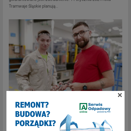
Tramwaje Śląskie planują...
×
BIZNES
INFORMACJE
NGK Ceramics Polska – 20 lat na rynku i
nowa rekrutacja. Oto, co proponuje firma
NGK Ceramics Polska wkrótce obchodzi dwudziestolecie