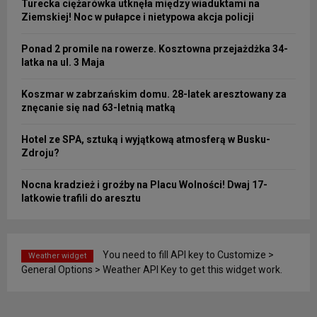
Turecka ciężarówka utknęła między wiaduktami na
Ziemskiej! Noc w pułapce i nietypowa akcja policji
Ponad 2 promile na rowerze. Kosztowna przejażdżka 34-
latka na ul. 3 Maja
Koszmar w zabrzańskim domu. 28-latek aresztowany za
znęcanie się nad 63-letnią matką
Hotel ze SPA, sztuką i wyjątkową atmosferą w Busku-
Zdroju?
Nocna kradzież i groźby na Placu Wolności! Dwaj 17-
latkowie trafili do aresztu
You need to fill API key to Customize >
Weather widget
General Options > Weather API Key to get this widget work.