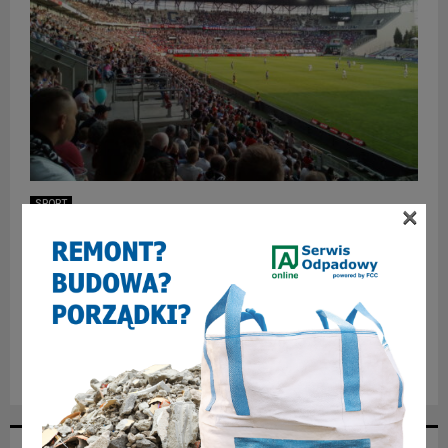
SPORT
×
Nowy sponsor Górnika Zabrze – na razie do
końca sezonu
Nowy prezes Górnika Zabrze podpisał umowę z nowym
sponsorem. Na koszulkach piłkarzy pojawiło się logo
Węglokoksu – przedsiębiorstwa z sektora górniczego,
hutniczego oraz energetycznego. Umowa...