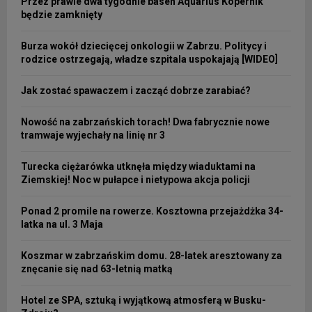
Przez prawie dwa tygodnie basen Aquarius Kopernik
będzie zamknięty
Burza wokół dziecięcej onkologii w Zabrzu. Politycy i
rodzice ostrzegają, władze szpitala uspokajają [WIDEO]
Jak zostać spawaczem i zacząć dobrze zarabiać?
Nowość na zabrzańskich torach! Dwa fabrycznie nowe
tramwaje wyjechały na linię nr 3
Turecka ciężarówka utknęła między wiaduktami na
Ziemskiej! Noc w pułapce i nietypowa akcja policji
Ponad 2 promile na rowerze. Kosztowna przejażdżka 34-
latka na ul. 3 Maja
Koszmar w zabrzańskim domu. 28-latek aresztowany za
znęcanie się nad 63-letnią matką
Hotel ze SPA, sztuką i wyjątkową atmosferą w Busku-