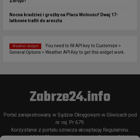
Zdroju?
Nocna kradzież i groźby na Placu Wolności! Dwaj 17-
latkowie trafili do aresztu
You need to fill API key to Customize >
Weather widget
General Options > Weather API Key to get this widget work.
Zabrze24.info
Portal zarejestrowany w Sądzie Okręgowym w Gliwicach pod
nr. rej. Pr 679.
Korzystanie z portalu oznacza akceptację
Regulaminu
.
Używamy COOKIES w sposób opisany w
Polityce Plików