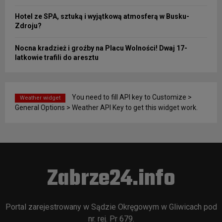
Hotel ze SPA, sztuką i wyjątkową atmosferą w Busku-
Zdroju?
Nocna kradzież i groźby na Placu Wolności! Dwaj 17-
latkowie trafili do aresztu
You need to fill API key to Customize >
Weather widget
General Options > Weather API Key to get this widget work.
Zabrze24.info
Portal zarejestrowany w Sądzie Okręgowym w Gliwicach pod
nr. rej. Pr 679.