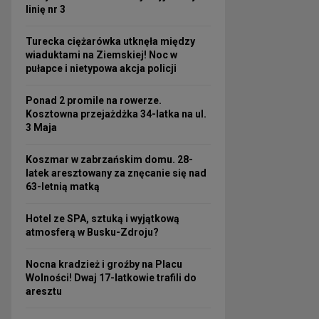
linię nr 3
Turecka ciężarówka utknęła między
wiaduktami na Ziemskiej! Noc w
pułapce i nietypowa akcja policji
Ponad 2 promile na rowerze.
Kosztowna przejażdżka 34-latka na ul.
3 Maja
Koszmar w zabrzańskim domu. 28-
latek aresztowany za znęcanie się nad
63-letnią matką
Hotel ze SPA, sztuką i wyjątkową
atmosferą w Busku-Zdroju?
Nocna kradzież i groźby na Placu
Wolności! Dwaj 17-latkowie trafili do
aresztu