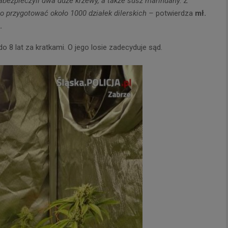
abezpieczyli dwa duże krzewy, a także susz marihuany. Z
 przygotować około 1000 działek dilerskich –
potwierdza
mł.
.
o 8 lat za kratkami. O jego losie zadecyduje sąd.