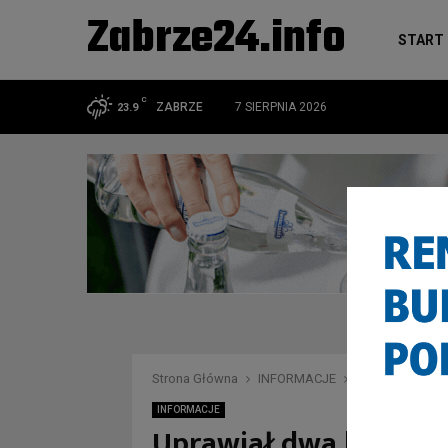
Zabrze24.info
START
C
ZABRZE
7 SIERPNIA 2026
23.9
Strona Główna
INFORMACJE
Uprawiał dwa kr
INFORMACJE
Uprawiał dwa krzewy 