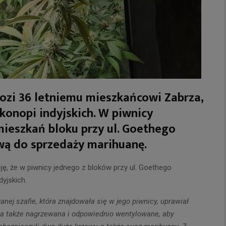
rozi 36 letniemu mieszkańcowi Zabrza,
konopi indyjskich. W piwnicy
mieszkań bloku przy ul. Goethego
ową do sprzedaży marihuanę.
cję, że w piwnicy jednego z bloków przy ul. Goethego
yjskich.
nej szafie, która znajdowała się w jego piwnicy, uprawiał
a, a także nagrzewana i odpowiednio wentylowane, aby