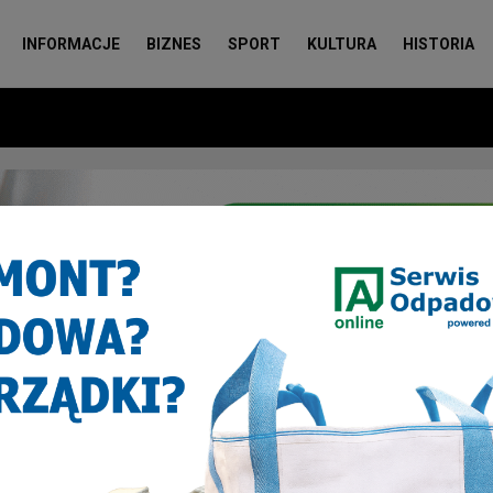
INFORMACJE
BIZNES
SPORT
KULTURA
HISTORIA
zewy konopi indyjskich w piwnicy [FOTO]
konopi indyjskich w piwnicy