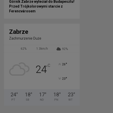
Górnik Zabrze wyleciał do Budapesztu!
Przed Trójkolorowymi starcie z
Ferencvárosem
Zabrze
Zachmurzenie Duże
62%
1.3km/h
92%
°
26
C
24
°
°
23
24
°
18
°
17
°
18
°
23
°
PT
SB
ND
PN
WT