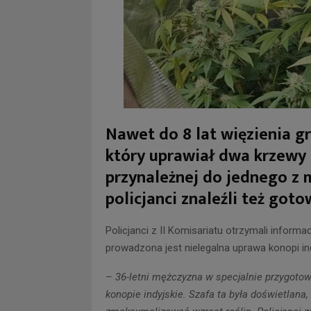
Nawet do 8 lat więzienia g
który uprawiał dwa krzewy 
przynależnej do jednego z 
policjanci znaleźli też got
Policjanci z II Komisariatu otrzymali informa
prowadzona jest nielegalna uprawa konopi ind
– 36-letni mężczyzna w specjalnie przygotowa
konopie indyjskie. Szafa ta była doświetlan