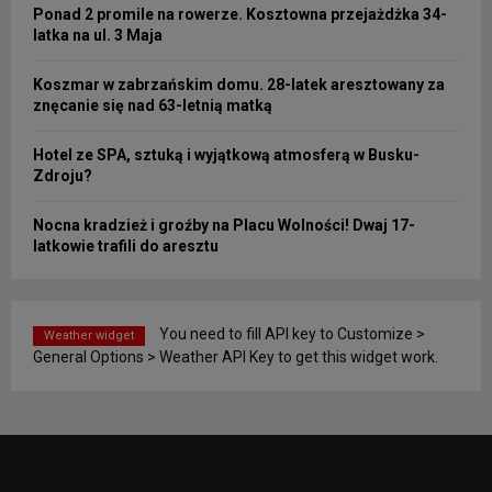
Ponad 2 promile na rowerze. Kosztowna przejażdżka 34-
latka na ul. 3 Maja
Koszmar w zabrzańskim domu. 28-latek aresztowany za
znęcanie się nad 63-letnią matką
Hotel ze SPA, sztuką i wyjątkową atmosferą w Busku-
Zdroju?
Nocna kradzież i groźby na Placu Wolności! Dwaj 17-
latkowie trafili do aresztu
You need to fill API key to Customize >
Weather widget
General Options > Weather API Key to get this widget work.