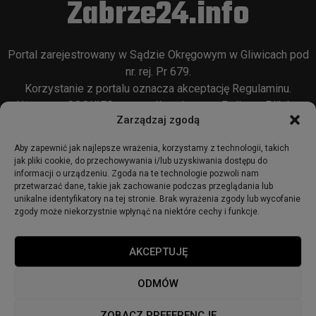
Zabrze24.info
Portal zarejestrowany w Sądzie Okręgowym w Gliwicach pod
nr. rej. Pr 679.
Korzystanie z portalu oznacza akceptację
Regulaminu
.
Używamy COOKIES w sposób opisany w
Polityce Plików
Zarządzaj zgodą
Cookie
oraz w
Polityce Prywatności
.
Aby zapewnić jak najlepsze wrażenia, korzystamy z technologii, takich
jak pliki cookie, do przechowywania i/lub uzyskiwania dostępu do
informacji o urządzeniu. Zgoda na te technologie pozwoli nam
przetwarzać dane, takie jak zachowanie podczas przeglądania lub
unikalne identyfikatory na tej stronie. Brak wyrażenia zgody lub wycofanie
zgody może niekorzystnie wpłynąć na niektóre cechy i funkcje.
© 2018 - zabrze24.info.
AKCEPTUJĘ
Start
Redakcja
Reklama
Ogłoszenia
Regulamin
ODMÓW
Polityka Prywatności
Polityka cookies
ZOBACZ PREFERENCJE