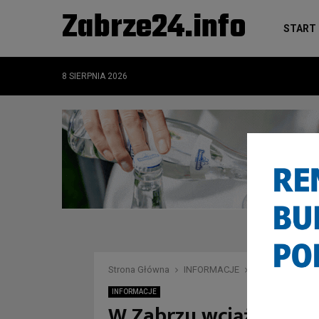
Zabrze24.info
START
8 SIERPNIA 2026
Strona Główna
INFORMACJE
W Zabrzu wciąż
INFORMACJE
W Zabrzu wciąż wiszą