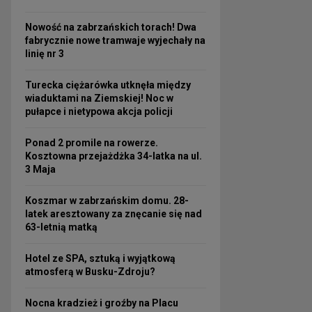
Nowość na zabrzańskich torach! Dwa
fabrycznie nowe tramwaje wyjechały na
linię nr 3
Turecka ciężarówka utknęła między
wiaduktami na Ziemskiej! Noc w
pułapce i nietypowa akcja policji
Ponad 2 promile na rowerze.
Kosztowna przejażdżka 34-latka na ul.
3 Maja
Koszmar w zabrzańskim domu. 28-
latek aresztowany za znęcanie się nad
63-letnią matką
Hotel ze SPA, sztuką i wyjątkową
atmosferą w Busku-Zdroju?
Nocna kradzież i groźby na Placu