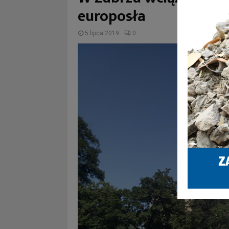
europosła
5 lipca 2019
0