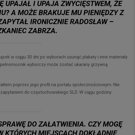
Ę UPAJAŁ I UPAJA ZWYCIĘSTWEM, ŻE
U? A MOŻE BRAKUJE MU PIENIĘDZY Z
ZAPYTAŁ IRONICZNIE RADOSŁAW –
ZKANIEC ZABRZA.
ek w ciągu 30 dni po wyborach usunąć plakaty i inne materiały
e pełnomocnik wyborczy może zostać ukarany grzywną
ltem poprzez jego profil na portalu społecznościowym. Nie
z zapytaniem do częstochowskiego SLD. W ciągu godziny
SPRAWĘ DO ZAŁATWIENIA. CZY MOGĘ
 W KTÓRYCH MIEJSCACH DOKŁADNIE