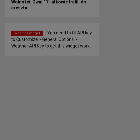
Wolności! Dwaj 17-latkowie trafili do
aresztu
You need to fill API key
Weather widget
to Customize > General Options >
Weather API Key to get this widget work.