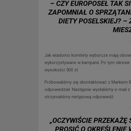
–
CZY EUROPOSEŁ TAK SI
ZAPOMNIAŁ O SPRZĄTANI
DIETY POSELSKIEJ?
– 
MIES
Jak wiadomo komitety wyborcze mają obowiąz
wykorzystywane w kampanii. Po tym okresi
wysokości 500 zł.
Próbowaliśmy się skontaktować z Markiem Ba
odpowiedział. Następnie wysłaliśmy e-mail 
otrzymaliśmy nietypową odpowiedź:
„
OCZYWIŚCIE PRZEKAŻĘ 
PROSIĆ O OKREŚLENIE