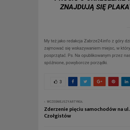
ZNAJDUJĄ SIĘ PLAKA
My też jako redakcja Zabrze24.info z góry dz
zajmować się wskazywaniem miejsc, w któr
posprzątać. Ps. Na opublikowanym przez nas
spóźnione, powyborcze porządki.
3
WCZEŚNIEJSZY ARTYKUŁ
Zderzenie pięciu samochodów na ul.
Czołgistów