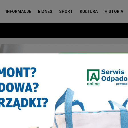
INFORMACJE
BIZNES
SPORT
KULTURA
HISTORIA
 wiszą plakaty częstochowskiego europosła
 plakaty częstochowskiego