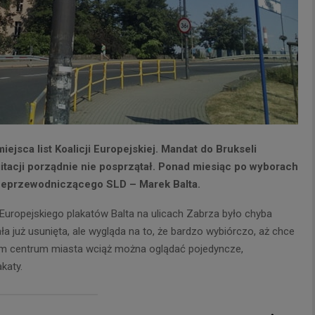
ejsca list Koalicji Europejskiej. Mandat do Brukseli
gitacji porządnie nie posprzątał. Ponad miesiąc po wyborach
iceprzewodniczącego SLD – Marek Balta.
uropejskiego plakatów Balta na ulicach Zabrza było chyba
a już usunięta, ale wygląda na to, że bardzo wybiórczo, aż chce
łym centrum miasta wciąż można oglądać pojedyncze,
katy.