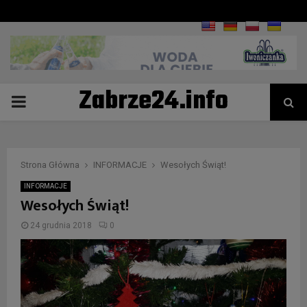
Zabrze24.info
PRIMARY
MENU
Strona Główna
INFORMACJE
Wesołych Świąt!
INFORMACJE
Wesołych Świąt!
24 grudnia 2018
0