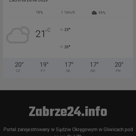
78%
1.1km/h
99%
°
C
23
21
°
°
20
20
°
19
°
17
°
17
°
20
°
CZ
PT
SB
ND
PN
Zabrze24.info
Portal zarejestrowany w Sądzie Okręgowym w Gliwicach pod