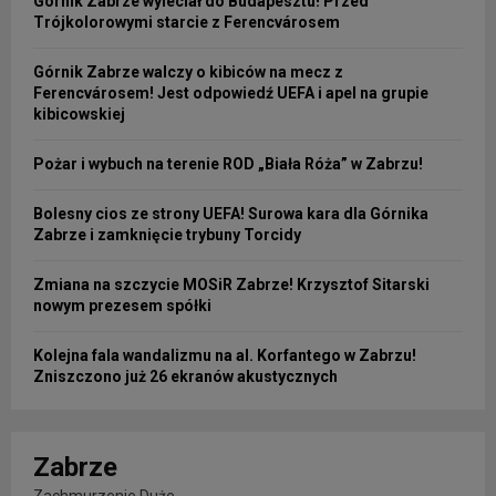
Górnik Zabrze wyleciał do Budapesztu! Przed
Trójkolorowymi starcie z Ferencvárosem
Górnik Zabrze walczy o kibiców na mecz z
Ferencvárosem! Jest odpowiedź UEFA i apel na grupie
kibicowskiej
Pożar i wybuch na terenie ROD „Biała Róża” w Zabrzu!
Bolesny cios ze strony UEFA! Surowa kara dla Górnika
Zabrze i zamknięcie trybuny Torcidy
Zmiana na szczycie MOSiR Zabrze! Krzysztof Sitarski
nowym prezesem spółki
Kolejna fala wandalizmu na al. Korfantego w Zabrzu!
Zniszczono już 26 ekranów akustycznych
Zabrze
Zachmurzenie Duże