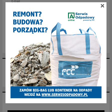
×
Zapisz moje imię, adres e-mail i stronę internetową w tej
przeglądarce, gdy następnym razem będę komentować.
* Korzystając z tego formularza akceptujesz nasz
Regulamin
NASZ FACEBOOK
NASZ YOUTUBE