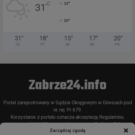
°
C
33
31
°
°
30
31
°
18
°
15
°
17
°
20
°
CZ
PT
SB
ND
PN
Zabrze24.info
Portal zarejestrowany w Sądzie Okręgowym w Gliwicach pod
nr. rej. Pr 679.
Korzystanie z portalu oznacza akceptację
Regulaminu
.
Używamy COOKIES w sposób opisany w
Polityce Plików
Zarządzaj zgodą
Cookie