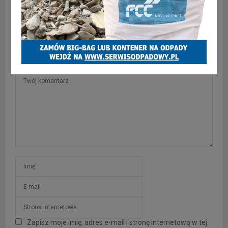
Nie żyje skarbnik miasta Piotr Barczyk
SKOMENTUJ
Zapisz moje imię, adres e-mail i stronę internetową w tej