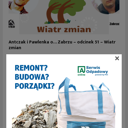
Antczak i Pawlenka o… Zabrzu – odcinek 51 – Wiatr
zmian
×