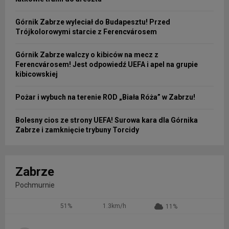
Górnik Zabrze wyleciał do Budapesztu! Przed
Trójkolorowymi starcie z Ferencvárosem
Górnik Zabrze walczy o kibiców na mecz z
Ferencvárosem! Jest odpowiedź UEFA i apel na grupie
kibicowskiej
Pożar i wybuch na terenie ROD „Biała Róża” w Zabrzu!
Bolesny cios ze strony UEFA! Surowa kara dla Górnika
Zabrze i zamknięcie trybuny Torcidy
Zabrze
Pochmurnie
51%
1.3km/h
11%