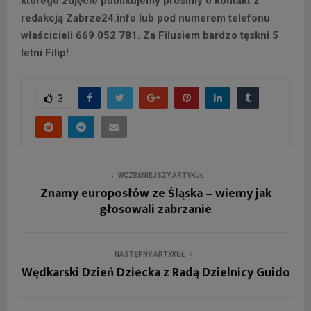
którego zdjęcie publikujemy prosimy o kontakt z
redakcją Zabrze24.info lub pod numerem telefonu
właścicieli 669 052 781. Za Filusiem bardzo tęskni 5
letni Filip!
3
WCZEŚNIEJSZY ARTYKUŁ
Znamy europosłów ze Śląska – wiemy jak
głosowali zabrzanie
NASTĘPNY ARTYKUŁ
Wędkarski Dzień Dziecka z Radą Dzielnicy Guido