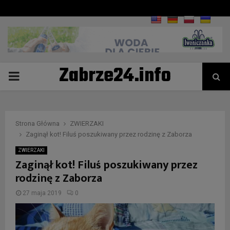
Zabrze24.info
PRIMARY
MENU
Strona Główna
ZWIERZAKI
Zaginął kot! Filuś poszukiwany przez rodzinę z Zaborza
ZWIERZAKI
Zaginął kot! Filuś poszukiwany przez
rodzinę z Zaborza
27 maja 2019
0