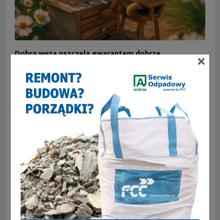
Dobra węza pszczela gwarantem dobrze
×
zapowiadających się w 2024 roku zbiorów miodu
SKOMENTUJ