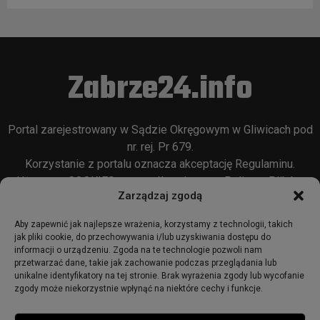
Zabrze24.info
Portal zarejestrowany w Sądzie Okręgowym w Gliwicach pod
nr. rej. Pr 679.
Korzystanie z portalu oznacza akceptację
Regulaminu
.
Używamy COOKIES w sposób opisany w
Polityce Plików
Zarządzaj zgodą
Cookie
oraz w
Polityce Prywatności
.
Aby zapewnić jak najlepsze wrażenia, korzystamy z technologii, takich
jak pliki cookie, do przechowywania i/lub uzyskiwania dostępu do
informacji o urządzeniu. Zgoda na te technologie pozwoli nam
przetwarzać dane, takie jak zachowanie podczas przeglądania lub
unikalne identyfikatory na tej stronie. Brak wyrażenia zgody lub wycofanie
zgody może niekorzystnie wpłynąć na niektóre cechy i funkcje.
© 2018 - zabrze24.info.