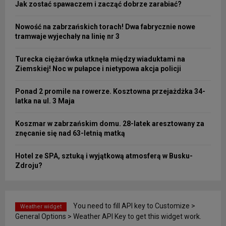
Jak zostać spawaczem i zacząć dobrze zarabiać?
Nowość na zabrzańskich torach! Dwa fabrycznie nowe
tramwaje wyjechały na linię nr 3
Turecka ciężarówka utknęła między wiaduktami na
Ziemskiej! Noc w pułapce i nietypowa akcja policji
Ponad 2 promile na rowerze. Kosztowna przejażdżka 34-
latka na ul. 3 Maja
Koszmar w zabrzańskim domu. 28-latek aresztowany za
znęcanie się nad 63-letnią matką
Hotel ze SPA, sztuką i wyjątkową atmosferą w Busku-
Zdroju?
You need to fill API key to Customize >
Weather widget
General Options > Weather API Key to get this widget work.