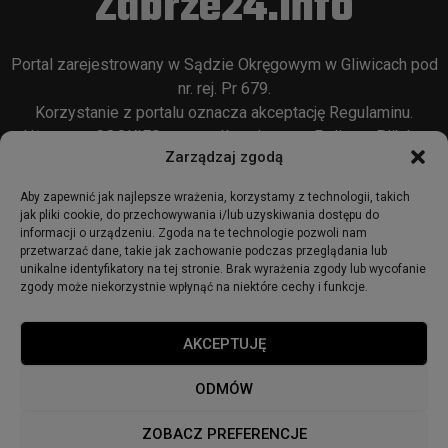
Zabrze24.info
Portal zarejestrowany w Sądzie Okręgowym w Gliwicach pod
nr. rej. Pr 679.
Korzystanie z portalu oznacza akceptację
Regulaminu
.
Używamy COOKIES w sposób opisany w
Polityce Plików
Zarządzaj zgodą
Cookie
oraz w
Polityce Prywatności
.
Aby zapewnić jak najlepsze wrażenia, korzystamy z technologii, takich
jak pliki cookie, do przechowywania i/lub uzyskiwania dostępu do
informacji o urządzeniu. Zgoda na te technologie pozwoli nam
przetwarzać dane, takie jak zachowanie podczas przeglądania lub
unikalne identyfikatory na tej stronie. Brak wyrażenia zgody lub wycofanie
zgody może niekorzystnie wpłynąć na niektóre cechy i funkcje.
© 2018 - zabrze24.info.
AKCEPTUJĘ
Start
Redakcja
Reklama
Ogłoszenia
Regulamin
ODMÓW
Polityka Prywatności
Polityka cookies
ZOBACZ PREFERENCJE