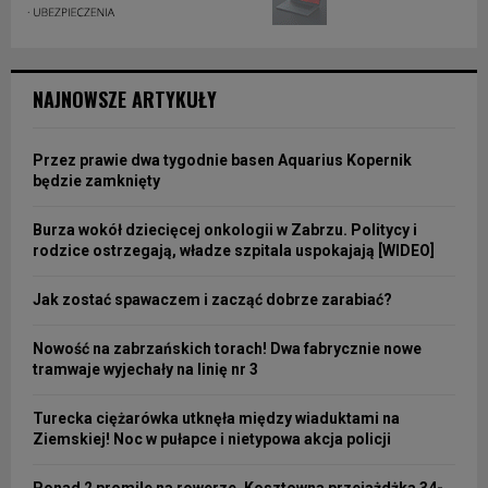
NAJNOWSZE ARTYKUŁY
Przez prawie dwa tygodnie basen Aquarius Kopernik
będzie zamknięty
Burza wokół dziecięcej onkologii w Zabrzu. Politycy i
rodzice ostrzegają, władze szpitala uspokajają [WIDEO]
Jak zostać spawaczem i zacząć dobrze zarabiać?
Nowość na zabrzańskich torach! Dwa fabrycznie nowe
tramwaje wyjechały na linię nr 3
Turecka ciężarówka utknęła między wiaduktami na
Ziemskiej! Noc w pułapce i nietypowa akcja policji
Ponad 2 promile na rowerze. Kosztowna przejażdżka 34-