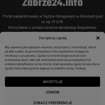
Zabrze24.info
Portal zarejestrowany w Sądzie Okręgowym w Gliwicach pod
nr. rej. Pr 679.
Korzystanie z portalu oznacza akceptację
Regulaminu
.
Używamy COOKIES w sposób opisany w
Polityce Plików
Zarządzaj zgodą
Cookie
oraz w
Polityce Prywatności
.
Aby zapewnić jak najlepsze wrażenia, korzystamy z technologii, takich
jak pliki cookie, do przechowywania i/lub uzyskiwania dostępu do
informacji o urządzeniu. Zgoda na te technologie pozwoli nam
przetwarzać dane, takie jak zachowanie podczas przeglądania lub
unikalne identyfikatory na tej stronie. Brak wyrażenia zgody lub wycofanie
zgody może niekorzystnie wpłynąć na niektóre cechy i funkcje.
© 2018 - zabrze24.info.
AKCEPTUJĘ
Start
Redakcja
Reklama
Ogłoszenia
Regulamin
ODMÓW
Polityka Prywatności
Polityka cookies
ZOBACZ PREFERENCJE