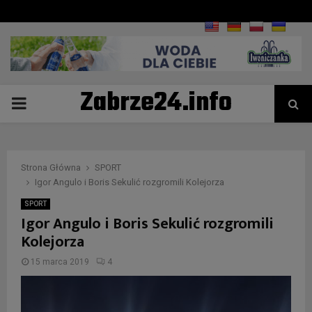
Zabrze24.info
PRIMARY
MENU
Strona Główna
SPORT
Igor Angulo i Boris Sekulić rozgromili Kolejorza
SPORT
Igor Angulo i Boris Sekulić rozgromili
Kolejorza
15 marca 2019
4