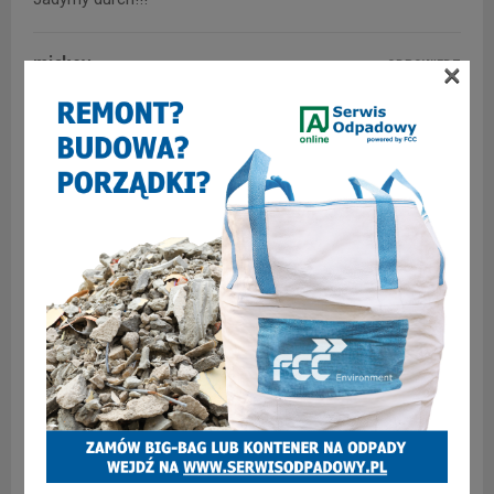
mickey
×
ODPOWIEDZ
15 marca 2019 at 23:07
Więcej takich spotkań! To jest prawdziwy Górnik!
Sośnica Tricolore
ODPOWIEDZ
15 marca 2019 at 23:24
Brawo Górnik!
SKOMENTUJ