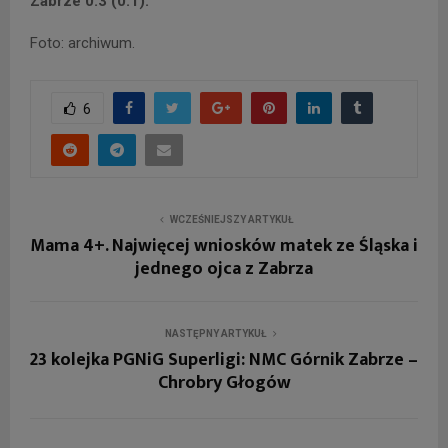
Zabrze 0:3 (0:1).
Foto: archiwum.
6
WCZEŚNIEJSZY ARTYKUŁ
Mama 4+. Najwięcej wniosków matek ze Śląska i
jednego ojca z Zabrza
NASTĘPNY ARTYKUŁ
23 kolejka PGNiG Superligi: NMC Górnik Zabrze –
Chrobry Głogów