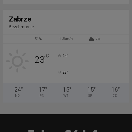
Zabrze
Bezchmurnie
51%
1.3km/h
2%
°
C
24
23
°
°
23
24
°
17
°
15
°
15
°
16
°
ND
PN
WT
ŚR
CZ