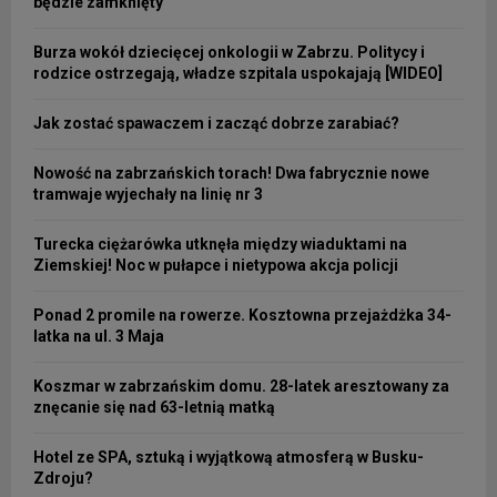
będzie zamknięty
Burza wokół dziecięcej onkologii w Zabrzu. Politycy i
rodzice ostrzegają, władze szpitala uspokajają [WIDEO]
Jak zostać spawaczem i zacząć dobrze zarabiać?
Nowość na zabrzańskich torach! Dwa fabrycznie nowe
tramwaje wyjechały na linię nr 3
Turecka ciężarówka utknęła między wiaduktami na
Ziemskiej! Noc w pułapce i nietypowa akcja policji
Ponad 2 promile na rowerze. Kosztowna przejażdżka 34-
latka na ul. 3 Maja
Koszmar w zabrzańskim domu. 28-latek aresztowany za
znęcanie się nad 63-letnią matką
Hotel ze SPA, sztuką i wyjątkową atmosferą w Busku-
Zdroju?