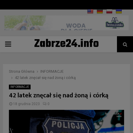
Zabrze24.info
PRIMARY
MENU
Strona Główna
INFORMACJE
42 latek znęcał się nad żoną i córką
INFORMACJE
42 latek znęcał się nad żoną i córką
18 grudnia 2023
0