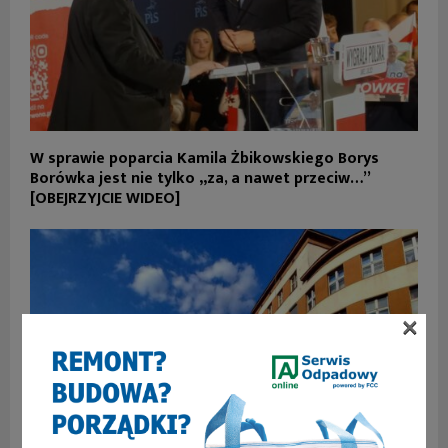
W sprawie poparcia Kamila Żbikowskiego Borys
Borówka jest nie tylko „za, a nawet przeciw…”
[OBEJRZYJCIE WIDEO]
×