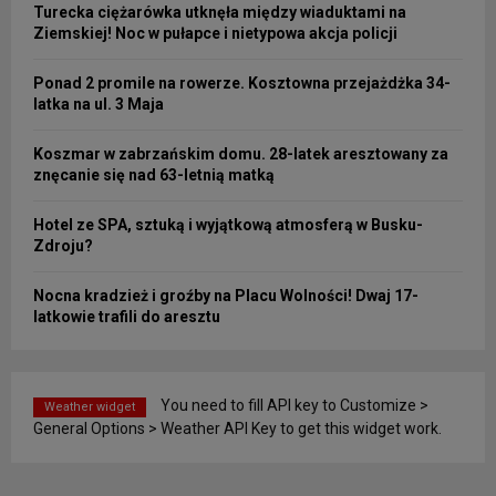
Turecka ciężarówka utknęła między wiaduktami na
Ziemskiej! Noc w pułapce i nietypowa akcja policji
Ponad 2 promile na rowerze. Kosztowna przejażdżka 34-
latka na ul. 3 Maja
Koszmar w zabrzańskim domu. 28-latek aresztowany za
znęcanie się nad 63-letnią matką
Hotel ze SPA, sztuką i wyjątkową atmosferą w Busku-
Zdroju?
Nocna kradzież i groźby na Placu Wolności! Dwaj 17-
latkowie trafili do aresztu
You need to fill API key to Customize >
Weather widget
General Options > Weather API Key to get this widget work.