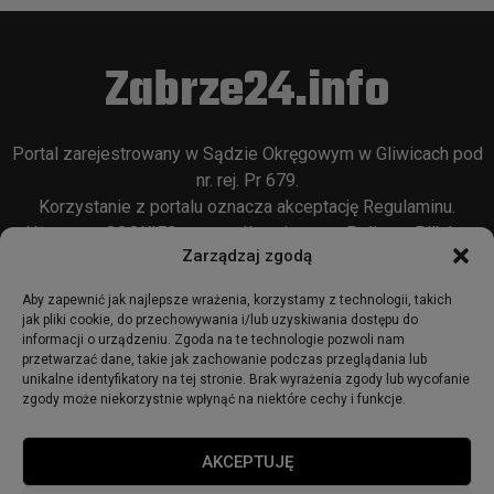
Zabrze24.info
Portal zarejestrowany w Sądzie Okręgowym w Gliwicach pod
nr. rej. Pr 679.
Korzystanie z portalu oznacza akceptację
Regulaminu
.
Używamy COOKIES w sposób opisany w
Polityce Plików
Zarządzaj zgodą
Cookie
oraz w
Polityce Prywatności
.
Aby zapewnić jak najlepsze wrażenia, korzystamy z technologii, takich
jak pliki cookie, do przechowywania i/lub uzyskiwania dostępu do
informacji o urządzeniu. Zgoda na te technologie pozwoli nam
przetwarzać dane, takie jak zachowanie podczas przeglądania lub
unikalne identyfikatory na tej stronie. Brak wyrażenia zgody lub wycofanie
zgody może niekorzystnie wpłynąć na niektóre cechy i funkcje.
© 2018 - zabrze24.info.
AKCEPTUJĘ
Start
Redakcja
Reklama
Ogłoszenia
Regulamin