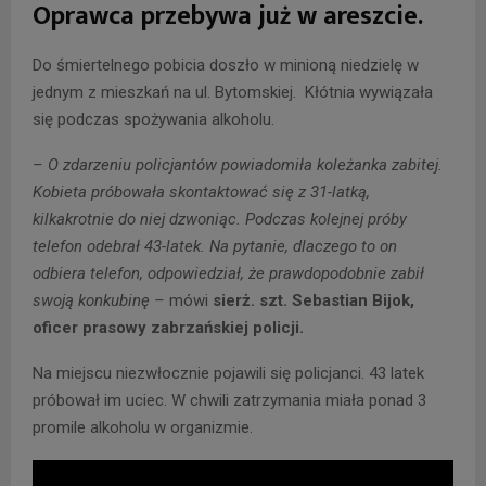
Oprawca przebywa już w areszcie.
Do śmiertelnego pobicia doszło w minioną niedzielę w
jednym z mieszkań na ul. Bytomskiej. Kłótnia wywiązała
się podczas spożywania alkoholu.
– O zdarzeniu policjantów powiadomiła koleżanka zabitej.
Kobieta próbowała skontaktować się z 31-latką,
kilkakrotnie do niej dzwoniąc. Podczas kolejnej próby
telefon odebrał 43-latek. Na pytanie, dlaczego to on
odbiera telefon, odpowiedział, że prawdopodobnie zabił
swoją konkubinę –
mówi
sierż. szt. Sebastian Bijok,
oficer prasowy zabrzańskiej policji.
Na miejscu niezwłocznie pojawili się policjanci. 43 latek
próbował im uciec. W chwili zatrzymania miała ponad 3
promile alkoholu w organizmie.
O