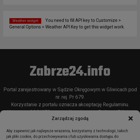
You need to fill API key to Customize >
Weather widget
General Options > Weather API Key to get this widget work.
Zabrze24.info
Portal zarejestrowany w Sądzie Okręgowym w Gliwicach pod
nr. rej. Pr 679.
Korzystanie z portalu oznacza akceptację
Regulaminu
.
Używamy COOKIES w sposób opisany w
Polityce Plików
Zarządzaj zgodą
Cookie
oraz w
Polityce Prywatności
.
Aby zapewnić jak najlepsze wrażenia, korzystamy z technologii, takich
jak pliki cookie, do przechowywania i/lub uzyskiwania dostępu do