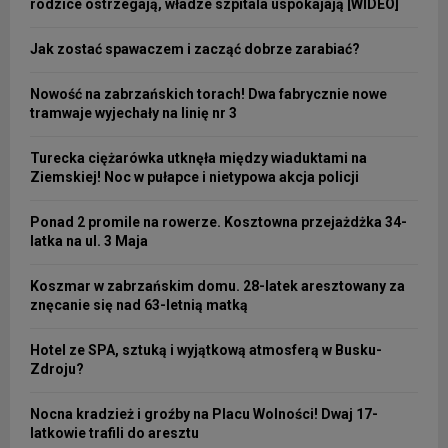
rodzice ostrzegają, władze szpitala uspokajają [WIDEO]
Jak zostać spawaczem i zacząć dobrze zarabiać?
Nowość na zabrzańskich torach! Dwa fabrycznie nowe
tramwaje wyjechały na linię nr 3
Turecka ciężarówka utknęła między wiaduktami na
Ziemskiej! Noc w pułapce i nietypowa akcja policji
Ponad 2 promile na rowerze. Kosztowna przejażdżka 34-
latka na ul. 3 Maja
Koszmar w zabrzańskim domu. 28-latek aresztowany za
znęcanie się nad 63-letnią matką
Hotel ze SPA, sztuką i wyjątkową atmosferą w Busku-
Zdroju?
Nocna kradzież i groźby na Placu Wolności! Dwaj 17-
latkowie trafili do aresztu