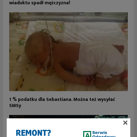
wiaduktu spadł mężczyzna!
1 % podatku dla Sebastiana. Można też wysyłać
SMSy
×