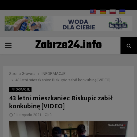
Zabrze24.info
PRIMARY
MENU
Strona Główna
INFORMACJE
43 letni mieszkaniec Biskupic zabił konkubinę [VIDEO]
INFORMACJE
43 letni mieszkaniec Biskupic zabił
konkubinę [VIDEO]
3 listopada 2021
0