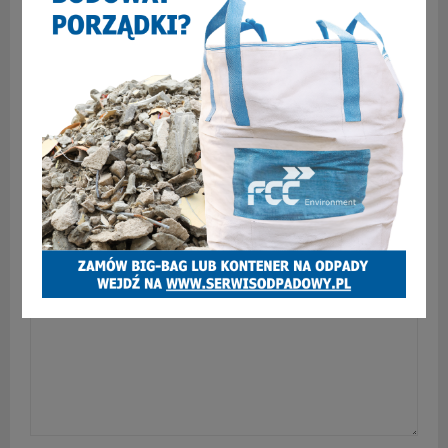
„Nie dokazuj!” – niezapomniany koncert z
największymi przebojami Marka Grechuty i Jana
Kantego Pawluśkiewicza
SKOMENTUJ