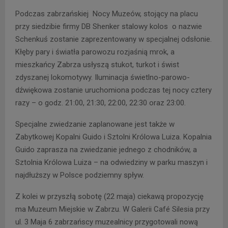
Podczas zabrzańskiej Nocy Muzeów, stojący na placu
przy siedzibie firmy DB Shenker stalowy kolos o nazwie
Schenkuś zostanie zaprezentowany w specjalnej odsłonie.
Kłęby pary i światła parowozu rozjaśnią mrok, a
mieszkańcy Zabrza usłyszą stukot, turkot i świst
zdyszanej lokomotywy. Iluminacja świetlno-parowo-
dźwiękowa zostanie uruchomiona podczas tej nocy cztery
razy – o godz. 21:00, 21:30, 22:00, 22:30 oraz 23:00.
Specjalne zwiedzanie zaplanowane jest także w
Zabytkowej Kopalni Guido i Sztolni Królowa Luiza. Kopalnia
Guido zaprasza na zwiedzanie jednego z chodników, a
Sztolnia Królowa Luiza – na odwiedziny w parku maszyn i
najdłuższy w Polsce podziemny spływ.
Z kolei w przyszłą sobotę (22 maja) ciekawą propozycję
ma Muzeum Miejskie w Zabrzu. W Galerii Café Silesia przy
ul. 3 Maja 6 zabrzańscy muzealnicy przygotowali nową