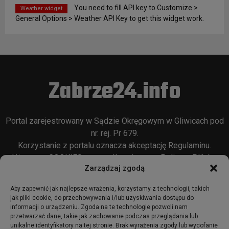
You need to fill API key to Customize >
Weather widget
General Options > Weather API Key to get this widget work.
Zabrze24.info
Portal zarejestrowany w Sądzie Okręgowym w Gliwicach pod
nr. rej. Pr 679.
Korzystanie z portalu oznacza akceptację
Regulaminu
.
Używamy COOKIES w sposób opisany w
Polityce Plików
Zarządzaj zgodą
Cookie
oraz w
Polityce Prywatności
.
Aby zapewnić jak najlepsze wrażenia, korzystamy z technologii, takich
jak pliki cookie, do przechowywania i/lub uzyskiwania dostępu do
informacji o urządzeniu. Zgoda na te technologie pozwoli nam
przetwarzać dane, takie jak zachowanie podczas przeglądania lub
unikalne identyfikatory na tej stronie. Brak wyrażenia zgody lub wycofanie