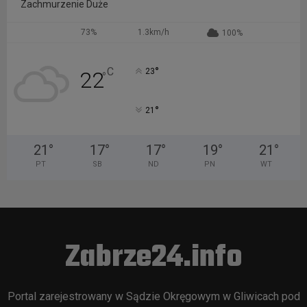
Zachmurzenie Duże
73%
1.3km/h
100%
°
C
23
22
°
°
21
21
°
17
°
17
°
19
°
21
°
PT
SB
ND
PN
WT
Zabrze24.info
Portal zarejestrowany w Sądzie Okręgowym w Gliwicach pod