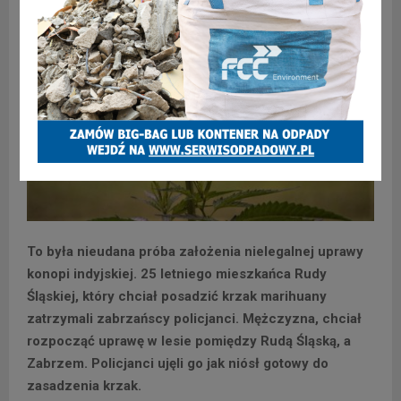
To była nieudana próba założenia nielegalnej uprawy
konopi indyjskiej. 25 letniego mieszkańca Rudy
Śląskiej, który chciał posadzić krzak marihuany
zatrzymali zabrzańscy policjanci. Mężczyzna, chciał
rozpocząć uprawę w lesie pomiędzy Rudą Śląską, a
Zabrzem. Policjanci ujęli go jak niósł gotowy do
zasadzenia krzak.