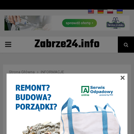
Zabrze24.info
PRIMARY
MENU
Strona Główna
INFORMACJE
×
Chciał uprawiać marihuanę w lesie…
INFORMACJE
Chciał uprawiać marihuanę w lesie…
26 czerwca 2019
0