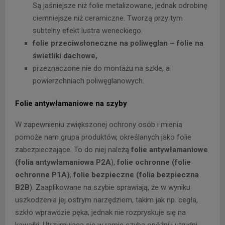
Są jaśniejsze niż folie metalizowane, jednak odrobinę
ciemniejsze niż ceramiczne. Tworzą przy tym
subtelny efekt lustra weneckiego.
folie przeciwsłoneczne na poliwęglan – folie na
świetliki dachowe,
przeznaczone nie do montażu na szkle, a
powierzchniach poliwęglanowych.
Folie antywłamaniowe na szyby
W zapewnieniu zwiększonej ochrony osób i mienia
pomoże nam grupa produktów, określanych jako folie
zabezpieczające. To do niej należą
folie antywłamaniowe
(folia antywłamaniowa P2A
),
folie ochronne (folie
ochronne P1A)
,
folie bezpieczne (folia bezpieczna
B2B
). Zaaplikowane na szybie sprawiają, że w wyniku
uszkodzenia jej ostrym narzędziem, takim jak np. cegła,
szkło wprawdzie pęka, jednak nie rozpryskuje się na
kawałki. Utrzymująca się w ramie szyba opóźni i utrudni