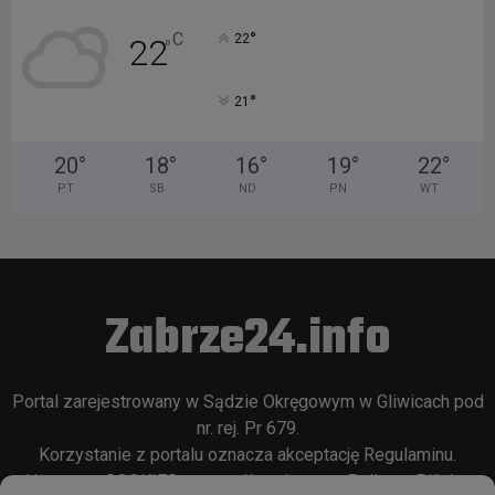
°
C
22
22
°
°
21
20
°
18
°
16
°
19
°
22
°
PT
SB
ND
PN
WT
Zabrze24.info
Portal zarejestrowany w Sądzie Okręgowym w Gliwicach pod
nr. rej. Pr 679.
Korzystanie z portalu oznacza akceptację
Regulaminu
.
Używamy COOKIES w sposób opisany w
Polityce Plików