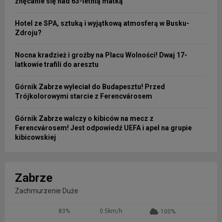
znęcanie się nad 63-letnią matką
Hotel ze SPA, sztuką i wyjątkową atmosferą w Busku-
Zdroju?
Nocna kradzież i groźby na Placu Wolności! Dwaj 17-
latkowie trafili do aresztu
Górnik Zabrze wyleciał do Budapesztu! Przed
Trójkolorowymi starcie z Ferencvárosem
Górnik Zabrze walczy o kibiców na mecz z
Ferencvárosem! Jest odpowiedź UEFA i apel na grupie
kibicowskiej
Zabrze
Zachmurzenie Duże
83%
0.5km/h
100%