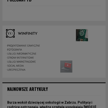
NAJNOWSZE ARTYKUŁY
Burza wokół dziecięcej onkologii w Zabrzu. Politycy i
rodzice ostrzegają, władze szpitala uspokajają [WIDEO]