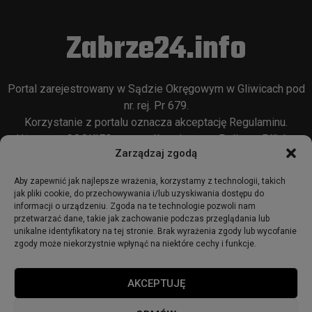
Zabrze24.info
Portal zarejestrowany w Sądzie Okręgowym w Gliwicach pod
nr. rej. Pr 679.
Korzystanie z portalu oznacza akceptację
Regulaminu
.
Używamy COOKIES w sposób opisany w
Polityce Plików
Zarządzaj zgodą
Cookie
oraz w
Polityce Prywatności
.
Aby zapewnić jak najlepsze wrażenia, korzystamy z technologii, takich
jak pliki cookie, do przechowywania i/lub uzyskiwania dostępu do
informacji o urządzeniu. Zgoda na te technologie pozwoli nam
przetwarzać dane, takie jak zachowanie podczas przeglądania lub
unikalne identyfikatory na tej stronie. Brak wyrażenia zgody lub wycofanie
zgody może niekorzystnie wpłynąć na niektóre cechy i funkcje.
© 2018 - zabrze24.info.
AKCEPTUJĘ
Start
Redakcja
Reklama
Ogłoszenia
Regulamin