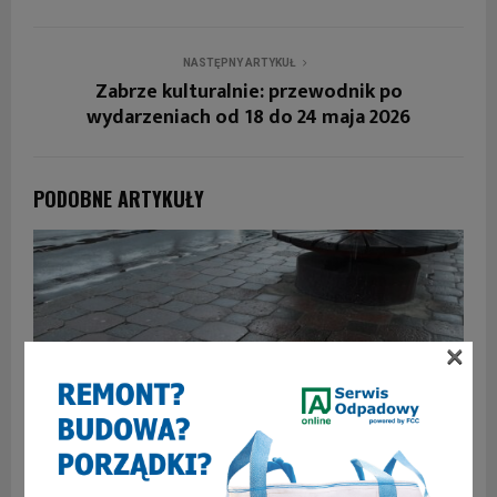
NASTĘPNY ARTYKUŁ
Zabrze kulturalnie: przewodnik po
wydarzeniach od 18 do 24 maja 2026
PODOBNE ARTYKUŁY
×