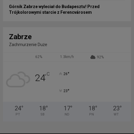
Górnik Zabrze wyleciał do Budapesztu! Przed
Trójkolorowymi starcie z Ferencvárosem
Zabrze
Zachmurzenie Duże
62%
1.3km/h
92%
°
C
26
24
°
°
23
24
°
18
°
17
°
18
°
23
°
PT
SB
ND
PN
WT