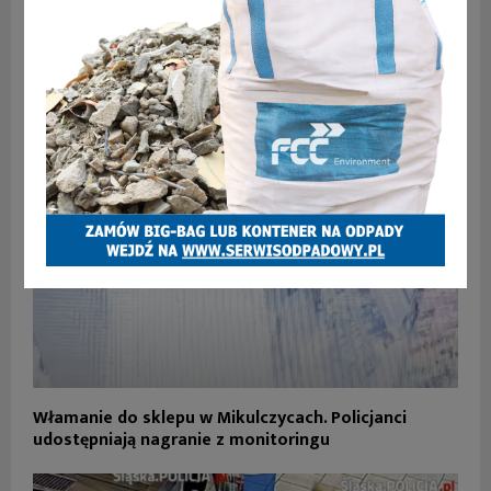
Tylko się potknąć i przewrócić – wystające pręty na
dworcu autobusowym
Włamanie do sklepu w Mikulczycach. Policjanci
udostępniają nagranie z monitoringu