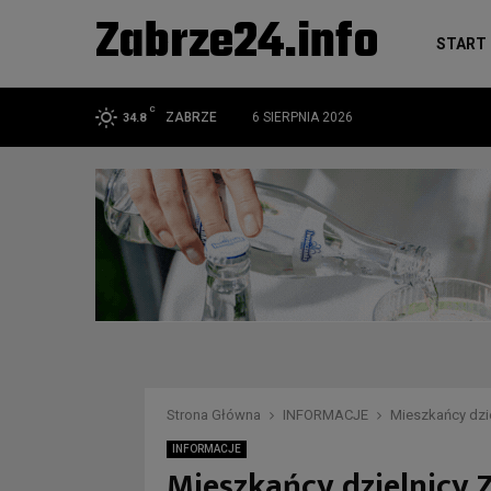
Zabrze24.info
START
C
ZABRZE
6 SIERPNIA 2026
34.8
Strona Główna
INFORMACJE
Mieszkańcy dzi
INFORMACJE
Mieszkańcy dzielnicy 