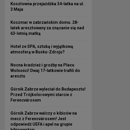
Kosztowna przejażdżka 34-latka na ul.
3 Maja
Koszmar w zabrzańskim domu. 28-
latek aresztowany za znęcanie się nad
63-letnią matką
Hotel ze SPA, sztuką i wyjątkową
atmosferą w Busku-Zdroju?
Nocna kradzież i groźby na Placu
Wolności! Dwaj 17-latkowie trafili do
aresztu
Górnik Zabrze wyleciał do Budapesztu!
Przed Trójkolorowymi starcie z
Ferencvárosem
Górnik Zabrze walczy o kibiców na
mecz z Ferencvárosem! Jest
odpowiedź UEFA i apel na grupie
kibicowskiej