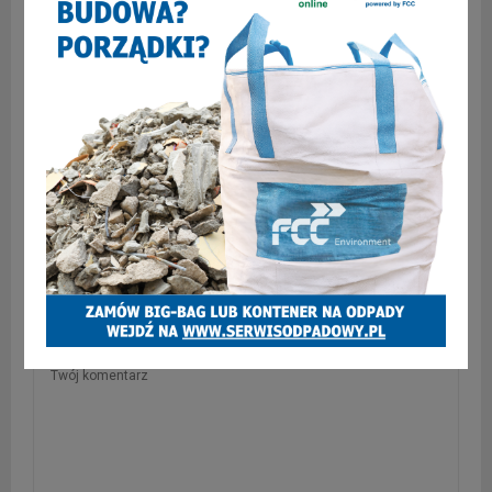
Szpaku
ODPOWIEDZ
12 marca 2019 at 14:00
Działo się
! Ok. 3 w nocy gałęzie latały przed oknami.
Ciężka to była noc… i mało snu przez wichurę.
kriss
ODPOWIEDZ
12 marca 2019 at 19:14
kris kros takie życie taki los
SKOMENTUJ