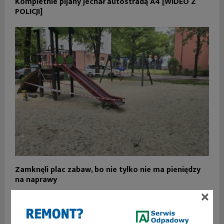
Kompletnie pijany jechał autostradą A4 [WIDEO Z
POLICJI]
Zamknęli plac zabaw, bo nie tylko nie ma pieniędzy
na naprawy
×
2 KOMENTARZE