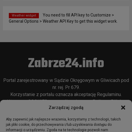
You need to fill API key to Customize >
Weather widget
General Options > Weather API Key to get this widget work.
Zabrze24.info
Portal zarejestrowany w Sądzie Okręgowym w Gliwicach pod
nr. rej. Pr 679.
Korzystanie z portalu oznacza akceptację
Regulaminu
.
Używamy COOKIES w sposób opisany w
Polityce Plików
Zarządzaj zgodą
Cookie
oraz w
Polityce Prywatności
.
Aby zapewnić jak najlepsze wrażenia, korzystamy z technologii, takich
jak pliki cookie, do przechowywania i/lub uzyskiwania dostępu do
informacji o urządzeniu. Zgoda na te technologie pozwoli nam