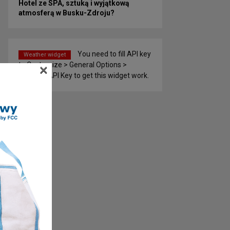
Hotel ze SPA, sztuką i wyjątkową
atmosferą w Busku-Zdroju?
You need to fill API key
Weather widget
to Customize > General Options >
×
Weather API Key to get this widget work.