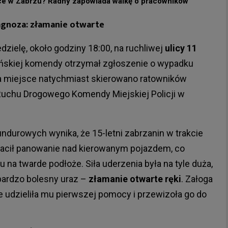
łce w Zabrzu? Radny zapowiada walkę o pracowników
iagnoza: złamanie otwarte
dzielę, około godziny 18:00, na ruchliwej
ulicy 11
ańskiej komendy otrzymał zgłoszenie o wypadku
a miejsce natychmiast skierowano ratowników
Ruchu Drogowego Komendy Miejskiej Policji w
ndurowych wynika, że 15-letni zabrzanin w trakcie
tracił panowanie nad kierowanym pojazdem, co
a twarde podłoże. Siła uderzenia była na tyle duża,
bardzo bolesny uraz –
złamanie otwarte ręki
. Załoga
 udzieliła mu pierwszej pomocy i przewizoła go do