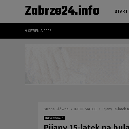
Zabrze24.info
START
9 SIERPNIA 2026
Strona Główna
INFORMACJE
Pijany 15-latek
INFORMACJE
Pijany 15-latek na hul