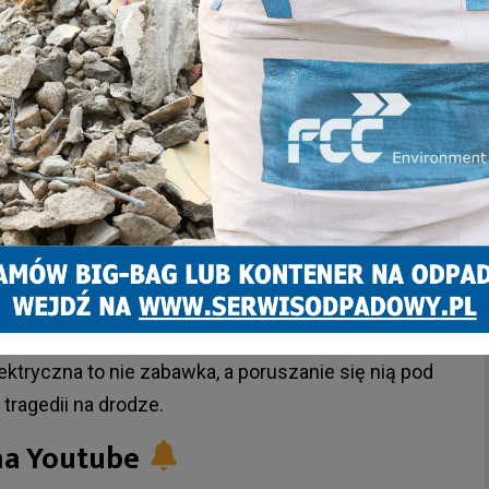
ny w Zabrzu
sprawa nie zakończy się standardowym mandatem
ez Wydział Ruchu Drogowego KMP Zabrze zostaną
dzinnego i Nieletnich przy
Sądzie Rejonowym w
 w jakich nastolatek wszedł w posiadanie alkoholu
ię po drogach publicznych. Wobec 15-latka sąd może
odki wychowawcze, nadzór kuratora lub środki
wspieraniu nieletnich.
ektryczna to nie zabawka, a poruszanie się nią pod
tragedii na drodze.
na Youtube