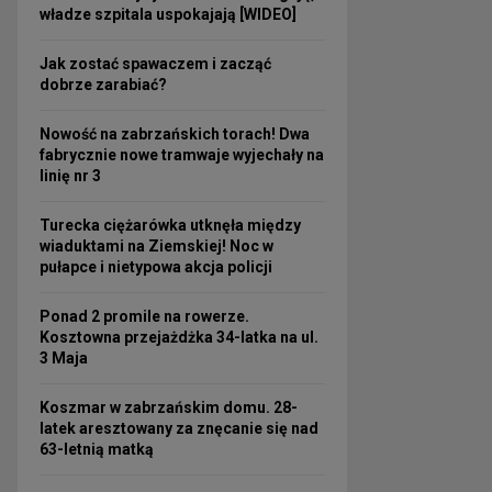
władze szpitala uspokajają [WIDEO]
Jak zostać spawaczem i zacząć
dobrze zarabiać?
Nowość na zabrzańskich torach! Dwa
fabrycznie nowe tramwaje wyjechały na
linię nr 3
Turecka ciężarówka utknęła między
wiaduktami na Ziemskiej! Noc w
pułapce i nietypowa akcja policji
Ponad 2 promile na rowerze.
Kosztowna przejażdżka 34-latka na ul.
3 Maja
Koszmar w zabrzańskim domu. 28-
latek aresztowany za znęcanie się nad
63-letnią matką