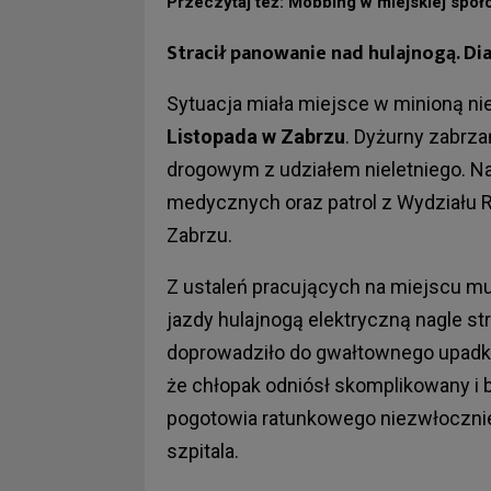
Przeczytaj też: Mobbing w miejskiej spó
Stracił panowanie nad hulajnogą. D
Sytuacja miała miejsce w minioną nie
Listopada w Zabrzu
. Dyżurny zabrz
drogowym z udziałem nieletniego. N
medycznych oraz patrol z Wydziału 
Zabrzu.
Z ustaleń pracujących na miejscu mu
jazdy hulajnogą elektryczną nagle s
doprowadziło do gwałtownego upadku n
że chłopak odniósł skomplikowany i 
pogotowia ratunkowego niezwłocznie
szpitala.