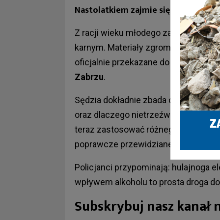
Nastolatkiem zajmie się Sąd Rodzin
Z racji wieku młodego zabrzanina, 
karnym. Materiały zgromadzone prz
oficjalnie przekazane do Wydziału Ro
Zabrzu
.
Sędzia dokładnie zbada okoliczności,
oraz dlaczego nietrzeźwy poruszał s
teraz zastosować różnego rodzaju śr
poprawcze przewidziane w ustawie o 
Policjanci przypominają: hulajnoga el
wpływem alkoholu to prosta droga do 
Subskrybuj nasz kanał 