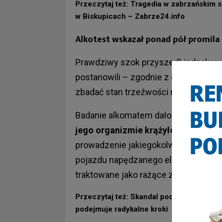
Przeczytaj też: Tragedia w zabrzańskim s
w Biskupicach – Zabrze24.info
Alkotest wskazał ponad pół promila
Prawdziwy szok przyszedł jednak w m
postanowili – zgodnie z obowiązując
zbadać stan trzeźwości młodego cykl
Badanie alkomatem dało jednoznaczn
jego organizmie krążyło ponad pół 
prowadzenie jakiegokolwiek pojazdu (
pojazdu napędzanego elektrycznie) w
traktowane jako rażące złamanie pr
Przeczytaj też: Skandal pod kościołem św.
podejmuje radykalne kroki