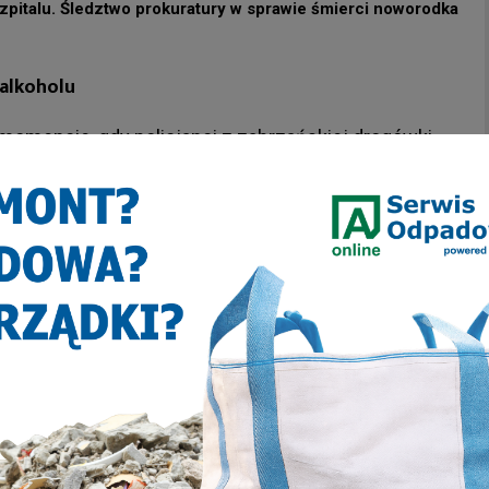
zpitalu. Śledztwo prokuratury w sprawie śmierci noworodka
 alkoholu
omencie, gdy policjanci z zabrzańskiej drogówki
ymi procedurami przy tego typu zdarzeniach –
isty.
y i zatrważający wynik.
15-latek był nietrzeźwy – w
promila alkoholu
. W świetle polskiego prawa
w tym hulajnogi elektrycznej, która ma status
 stanie nietrzeźwości jest surowo zabronione i
zepisów ruchu drogowego.
 Jadwigi w Zabrzu. Monitoring nagrał złodzieja, parafia