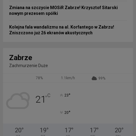
Zmiana na szczycie MOSiR Zabrze! Krzysztof Sitarski
nowym prezesem spółki
Kolejna fala wandalizmu na al. Korfantego w Zabrzu!
Zniszczono już 26 ekranów akustycznych
Zabrze
Zachmurzenie Duże
78%
1.1km/h
99%
°
C
23
21
°
°
20
20
°
19
°
17
°
17
°
20
°