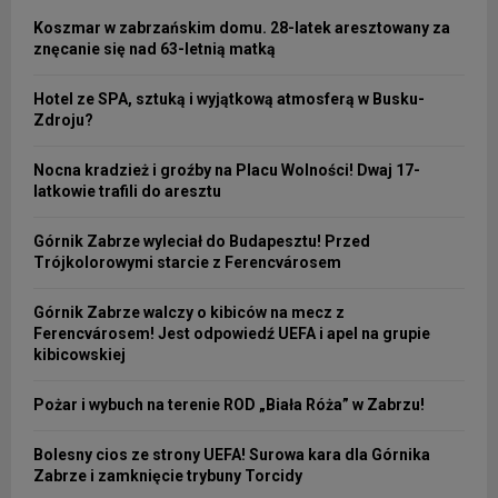
Koszmar w zabrzańskim domu. 28-latek aresztowany za
znęcanie się nad 63-letnią matką
Hotel ze SPA, sztuką i wyjątkową atmosferą w Busku-
Zdroju?
Nocna kradzież i groźby na Placu Wolności! Dwaj 17-
latkowie trafili do aresztu
Górnik Zabrze wyleciał do Budapesztu! Przed
Trójkolorowymi starcie z Ferencvárosem
Górnik Zabrze walczy o kibiców na mecz z
Ferencvárosem! Jest odpowiedź UEFA i apel na grupie
kibicowskiej
Pożar i wybuch na terenie ROD „Biała Róża” w Zabrzu!
Bolesny cios ze strony UEFA! Surowa kara dla Górnika
Zabrze i zamknięcie trybuny Torcidy