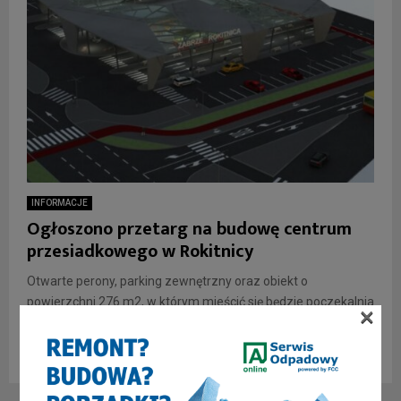
INFORMACJE
Ogłoszono przetarg na budowę centrum
przesiadkowego w Rokitnicy
Otwarte perony, parking zewnętrzny oraz obiekt o
powierzchni 276 m2, w którym mieścić się będzie poczekalnia
×
i punkty usługowe. Tak ma wyglądać nowe centrum
przesiadkowe...