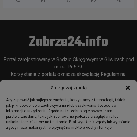
CZ
PT
SB
ND
PN
Zabrze24.info
Portal zarejestrowany w Sądzie Okręgowym w Gliwicach pod
nr. rej. Pr 679.
Korzystanie z portalu oznacza akceptację
Regulaminu
.
Używamy COOKIES w sposób opisany w
Polityce Plików
Zarządzaj zgodą
Cookie
oraz w
Polityce Prywatności
.
Aby zapewnić jak najlepsze wrażenia, korzystamy z technologii, takich
jak pliki cookie, do przechowywania i/lub uzyskiwania dostępu do
informacji o urządzeniu. Zgoda na te technologie pozwoli nam
przetwarzać dane, takie jak zachowanie podczas przeglądania lub
unikalne identyfikatory na tej stronie. Brak wyrażenia zgody lub wycofanie
zgody może niekorzystnie wpłynąć na niektóre cechy i funkcje.