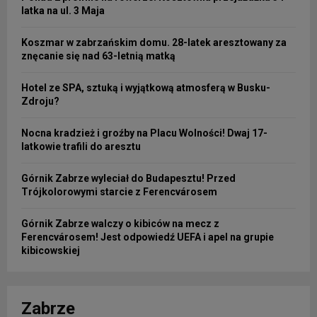
latka na ul. 3 Maja
Koszmar w zabrzańskim domu. 28-latek aresztowany za
znęcanie się nad 63-letnią matką
Hotel ze SPA, sztuką i wyjątkową atmosferą w Busku-
Zdroju?
Nocna kradzież i groźby na Placu Wolności! Dwaj 17-
latkowie trafili do aresztu
Górnik Zabrze wyleciał do Budapesztu! Przed
Trójkolorowymi starcie z Ferencvárosem
Górnik Zabrze walczy o kibiców na mecz z
Ferencvárosem! Jest odpowiedź UEFA i apel na grupie
kibicowskiej
Zabrze