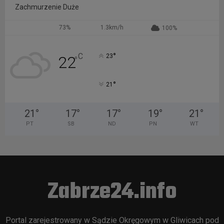
Zachmurzenie Duże
73%
1.3km/h
100%
°
C
23
22
°
°
21
21
°
17
°
17
°
19
°
21
°
PT
SB
ND
PN
WT
Zabrze24.info
Portal zarejestrowany w Sądzie Okręgowym w Gliwicach pod