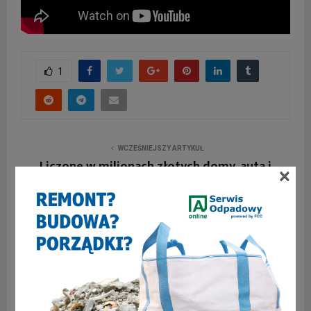
1
WCZEŚNIEJSZY ARTYKUŁ
Liczone w milionach złotych domy, auta i
×
oszczędności. Znamy oświadczenia majątkowe
prezydenta Zabrza i wiceprezydentów
NASTĘPNY ARTYKUŁ
Krzysztof Lewandowski pisze – O medycznych
odpadach, płatnym parkowaniu i kąpielisku