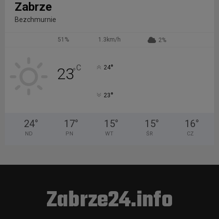
Zabrze
Bezchmurnie
51%
1.3km/h
2%
°
C
24
23
°
°
23
24
°
17
°
15
°
15
°
16
°
ND
PN
WT
ŚR
CZ
Zabrze24.info