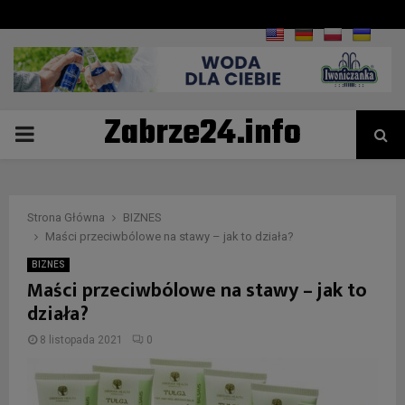
Zabrze24.info
PRIMARY
MENU
Strona Główna
BIZNES
Maści przeciwbólowe na stawy – jak to działa?
BIZNES
Maści przeciwbólowe na stawy – jak to
działa?
8 listopada 2021
0