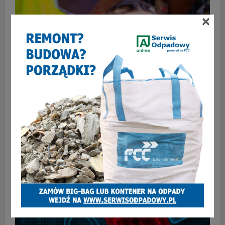
×
Ochrona głowy, oczu i uszu w pracy – jak sklep BHP
pomoże Ci ją zapewnić?