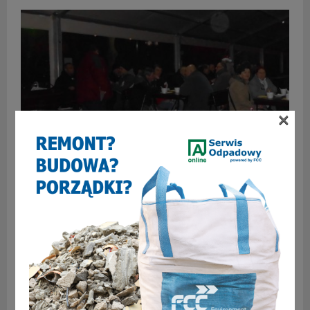
×
INFORMACJE
Pomóc może każdy! Wielkanocny
poczęstunek dla bezdomnych
Zorganizowali już Wigilię, wiosenną zbiórkę odzieży teraz
czas na wielkanocny poczęstunek. 14 kwietnia o godz. 14.00
administratorzy internetowej grupy Zabrzanie w Imię Zasad