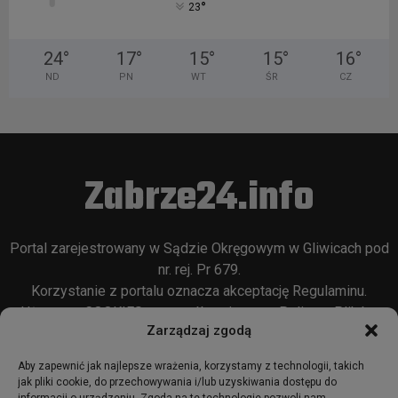
°
23
24
°
17
°
15
°
15
°
16
°
ND
PN
WT
ŚR
CZ
Zabrze24.info
Portal zarejestrowany w Sądzie Okręgowym w Gliwicach pod
nr. rej. Pr 679.
Korzystanie z portalu oznacza akceptację
Regulaminu
.
Używamy COOKIES w sposób opisany w
Polityce Plików
Zarządzaj zgodą
Cookie
oraz w
Polityce Prywatności
.
Aby zapewnić jak najlepsze wrażenia, korzystamy z technologii, takich
jak pliki cookie, do przechowywania i/lub uzyskiwania dostępu do