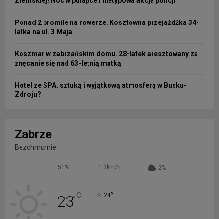
Ziemskiej! Noc w pułapce i nietypowa akcja policji
Ponad 2 promile na rowerze. Kosztowna przejażdżka 34-
latka na ul. 3 Maja
Koszmar w zabrzańskim domu. 28-latek aresztowany za
znęcanie się nad 63-letnią matką
Hotel ze SPA, sztuką i wyjątkową atmosferą w Busku-
Zdroju?
Zabrze
Bezchmurnie
51%
1.3km/h
2%
°
C
24
23
°